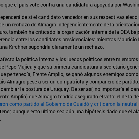
so que el país vote contra una candidatura apoyada por Washi
ependerá de si el candidato vencedor en sus respectivas elecci
 de un rechazo de Almagro independientemente de la orientación 
ro, también ha criticado la organización interna de la OEA bajo
ferencia entre los candidatos presidenciales: mientras Mauricio
tina Kirchner supondría claramente un rechazo.
ecta la política interna y los juegos políticos entre miembro
de Pepe Mujica y que su primera candidatura a secretario gene
a que pertenecía, Frente Amplio, se ganó algunos enemigos como
 Luis Almagro pese a ser un compatriota y compañero de partid
cambiar la postura de Uruguay. De ser así, no importaría el can
rente Amplio) que Almagro tendría asegurado el voto: el de la de
ron como partido al Gobierno de Guaidó y criticaron la neutra
ner, aunque esto último sea aún una hipótesis dado que el ala
.