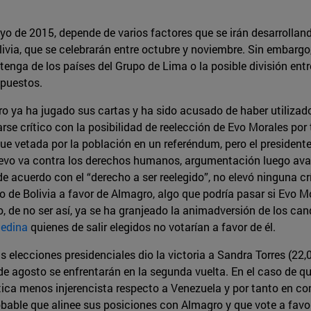
ayo de 2015, depende de varios factores que se irán desarrollan
ivia, que se celebrarán entre octubre y noviembre. Sin embargo
tenga de los países del Grupo de Lima o la posible división ent
upuestos.
ro ya ha jugado sus cartas y ha sido acusado de haber utilizad
se crítico con la posibilidad de reelección de Evo Morales por
 fue vetada por la población en un referéndum, pero el preside
uevo va contra los derechos humanos, argumentación luego aval
de acuerdo con el “derecho a ser reelegido”, no elevó ninguna cr
 de Bolivia a favor de Almagro, algo que podría pasar si Evo Mo
de no ser así, ya se ha granjeado la animadversión de los ca
Medina
quienes de salir elegidos no votarían a favor de él.
s elecciones presidenciales dio la victoria a Sandra Torres (22
e agosto se enfrentarán en la segunda vuelta. En el caso de que 
ca menos injerencista respecto a Venezuela y por tanto en cont
obable que alinee sus posiciones con Almagro y que vote a fav