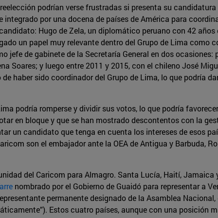
reelección podrían verse frustradas si presenta su candidatura
e integrado por una docena de países de América para coordinar
candidato: Hugo de Zela, un diplomático peruano con 42 años d
gado un papel muy relevante dentro del Grupo de Lima como c
 jefe de gabinete de la Secretaría General en dos ocasiones: pr
a Soares; y luego entre 2011 y 2015, con el chileno José Migue
o de haber sido coordinador del Grupo de Lima, lo que podría da
ima podría romperse y dividir sus votos, lo que podría favorecer
otar en bloque y que se han mostrado descontentos con la gest
tar un candidato que tenga en cuenta los intereses de esos paí
aricom son el embajador ante la OEA de Antigua y Barbuda, Ron
nidad del Caricom para Almagro. Santa Lucía, Haití, Jamaica 
arre
nombrado por el Gobierno de Guaidó para representar a Ve
epresentante permanente designado de la Asamblea Nacional, e
ticamente”). Estos cuatro países, aunque con una posición m