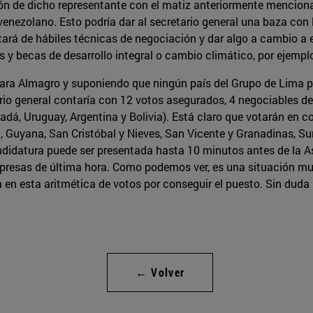
n de dicho representante con el matiz anteriormente mencionad
enezolano. Esto podría dar al secretario general una baza con l
ará de hábiles técnicas de negociación y dar algo a cambio a e
 y becas de desarrollo integral o cambio climático, por ejemp
para Almagro y suponiendo que ningún país del Grupo de Lima pr
ario general contaría con 12 votos asegurados, 4 negociables d
dá, Uruguay, Argentina y Bolivia). Está claro que votarán en c
, Guyana, San Cristóbal y Nieves, San Vicente y Granadinas, Su
didatura puede ser presentada hasta 10 minutos antes de la As
presas de última hora. Como podemos ver, es una situación muy d
en esta aritmética de votos por conseguir el puesto. Sin duda
← Volver