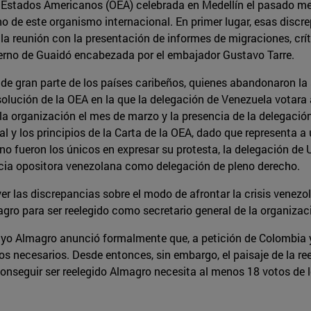
 Estados Americanos (OEA) celebrada en Medellín el pasado mes
no de este organismo internacional. En primer lugar, esas discr
a reunión con la presentación de informes de migraciones, críti
erno de Guaidó encabezada por el embajador Gustavo Tarre.
e gran parte de los países caribeños, quienes abandonaron la s
olución de la OEA en la que la delegación de Venezuela votara a
 organización el mes de marzo y la presencia de la delegació
 y los principios de la Carta de la OEA, dado que representa a un
m no fueron los únicos en expresar su protesta, la delegación d
cia opositora venezolana como delegación de pleno derecho.
er las discrepancias sobre el modo de afrontar la crisis venezol
agro para ser reelegido como secretario general de la organizac
ayo Almagro anunció formalmente que, a petición de Colombia 
tos necesarios. Desde entonces, sin embargo, el paisaje de la r
conseguir ser reelegido Almagro necesita al menos 18 votos de l