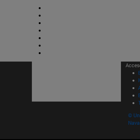
Acces
© Uni
Nava