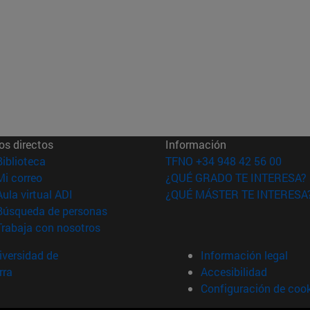
os directos
Información
(abre en nueva ventana)
Biblioteca
TFNO +34 948 42 56 00
(abre en nueva ventana)
Mi correo
¿QUÉ GRADO TE INTERESA?
(abre en nueva ventana)
Aula virtual ADI
¿QUÉ MÁSTER TE INTERESA
(abre en nueva ventana)
Búsqueda de personas
(abre en nueva ventana)
Trabaja con nosotros
versidad de
Información legal
rra
Accesibilidad
Configuración de coo