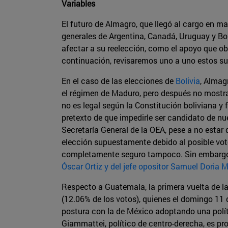
Variables
El futuro de Almagro, que llegó al cargo en m
generales de Argentina, Canadá, Uruguay y Bol
afectar a su reelección, como el apoyo que ob
continuación, revisaremos uno a uno estos s
En el caso de las elecciones de
Bolivia
, Almag
el régimen de Maduro, pero después no mostrar
no es legal según la Constitución boliviana y
pretexto de que impedirle ser candidato de n
Secretaría General de la OEA, pese a no estar 
elección supuestamente debido al posible voto
completamente seguro tampoco. Sin embargo, 
Óscar Ortiz y del jefe opositor Samuel Doria 
Respecto a Guatemala, la primera vuelta de la
(12.06% de los votos), quienes el domingo 11 d
postura con la de México adoptando una políti
Giammattei, político de centro-derecha, es pr