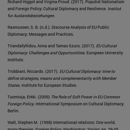
Richard Higgot and Virgina Proud. (2017). Populist Nationalism
and Foreign Policy: Cultural Diplomacy and Resilience.
Institut
fur Auslandsbeziehungen
.
Rasmussen, S. B. (n.d.). Discourse Analysis of EU Public
Diplomacy: Messages and Practices.
Triandafyllidou, Anna and Tamas Szucs. (2017).
EU Cultural
Diplomacy: Challenges and Opportunitites
. European University
Institute.
Trobbiani, Riccardo. (2017).
EU Cultural Diplomacy: time to
define strategies, means and complementarity with Member
States
. Institute for European Studies.
Tuomioja, Erkki. (2009)
The Role of Soft Power in EU Common
Foreign Policy
. International Symposium on Cultural Diplomacy.
Berlin.
Walt, Stephen M. (1998) International relations: One world,
many theories. Foreign Policy. Washington; Spring, pp. 29-35.