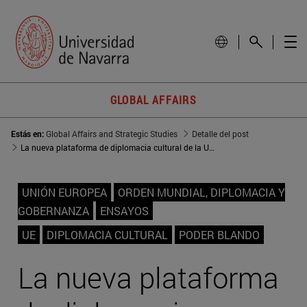
GLOBAL AFFAIRS
Estás en:
Global Affairs and Strategic Studies
Detalle del post
La nueva plataforma de diplomacia cultural de la UE: Un medio de 'poder blando' en un mundo multipolar
UNIÓN EUROPEA
ORDEN MUNDIAL, DIPLOMACIA Y
GOBERNANZA
ENSAYOS
UE
DIPLOMACIA CULTURAL
PODER BLANDO
La nueva plataforma