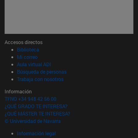
Accesos directos
(abre en nueva ventana)
Biblioteca
(abre en nueva ventana)
Mi correo
(abre en nueva ventana)
Aula virtual ADI
(abre en nueva ventana)
Búsqueda de personas
(abre en nueva ventana)
Trabaja con nosotros
Información
TFNO +34 948 42 56 00
¿QUÉ GRADO TE INTERESA?
¿QUÉ MÁSTER TE INTERESA?
© Universidad de Navarra
Información legal