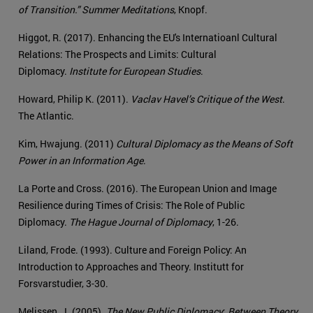
of Transition.” Summer Meditations
, Knopf.
Higgot, R. (2017). Enhancing the EU's Internatioanl Cultural
Relations: The Prospects and Limits: Cultural
Diplomacy.
Institute for European Studies
.
Howard, Philip K. (2011).
Vaclav Havel’s Critique of the West
.
The Atlantic.
Kim, Hwajung. (2011)
Cultural Diplomacy as the Means of Soft
Power in an Information Age
.
La Porte and Cross. (2016). The European Union and Image
Resilience during Times of Crisis: The Role of Public
Diplomacy.
The Hague Journal of Diplomacy
, 1-26.
Liland, Frode. (1993). Culture and Foreign Policy: An
Introduction to Approaches and Theory. Institutt for
Forsvarstudier, 3-30.
Melissen, J. (2005).
The New Public Diplomacy
:
Between Theory