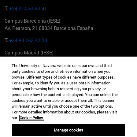
T.
+34 914 51 43 41
Campus Barcelona (IESE)
Av. Pearson, 21 08034 Barcelona España
T.
+34 93 253 42 00
Campus Madrid (IESE)
Camino del Cerro Águila 3 28023 Madrid España
The University of Navarra website uses our own and third-
party cookies to store and retrieve information when you
T.
+34 912 11 30 00
browse. Different types of cookies have different purposes.
For example, to identify you as a user, obtain information
Campus Nueva York (IESE)
about your browsing habits respecting your privacy, or
165 W 57th St 10019-2201 Nueva York EE.UU
personalize how the content is displayed. You can select the
cookies you want to enable or accept them all. This banner
T.
+1 646 346 8850
will remain active until you choose one of the two options.
For more detailed information about our cookies, please visit
Campus Munich (IESE)
our
Cookie Policy.
Maria-Theresia-Straße 15 81675 Múnich Alemania
Manage cookies
T.
+49 89 24209790