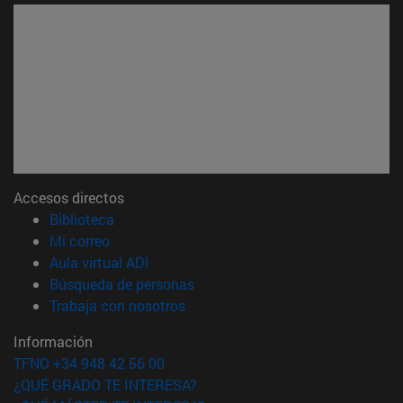
Accesos directos
(abre en nueva ventana)
Biblioteca
(abre en nueva ventana)
Mi correo
(abre en nueva ventana)
Aula virtual ADI
(abre en nueva ventana)
Búsqueda de personas
(abre en nueva ventana)
Trabaja con nosotros
Información
TFNO +34 948 42 56 00
¿QUÉ GRADO TE INTERESA?