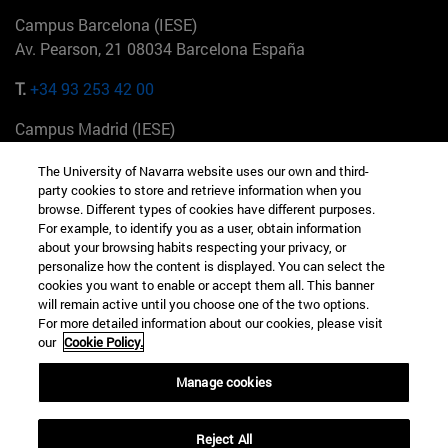
Campus Barcelona (IESE)
Av. Pearson, 21 08034 Barcelona España
T.
+34 93 253 42 00
Campus Madrid (IESE)
Camino del Cerro Águila 3 28023 Madrid España
The University of Navarra website uses our own and third-
party cookies to store and retrieve information when you
T.
+34 912 11 30 00
browse. Different types of cookies have different purposes.
For example, to identify you as a user, obtain information
Campus Nueva York (IESE)
about your browsing habits respecting your privacy, or
165 W 57th St 10019-2201 Nueva York EE.UU
personalize how the content is displayed. You can select the
cookies you want to enable or accept them all. This banner
T.
+1 646 346 8850
will remain active until you choose one of the two options.
For more detailed information about our cookies, please visit
Campus Munich (IESE)
our
Cookie Policy.
Maria-Theresia-Straße 15 81675 Múnich Alemania
Manage cookies
T.
+49 89 24209790
Reject All
Campus Sao Paulo (IESE)