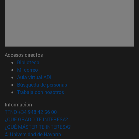
Accesos directos
(abre en nueva ventana)
Biblioteca
(abre en nueva ventana)
Mi correo
(abre en nueva ventana)
Aula virtual ADI
(abre en nueva ventana)
Búsqueda de personas
(abre en nueva ventana)
Trabaja con nosotros
Información
TFNO +34 948 42 56 00
¿QUÉ GRADO TE INTERESA?
¿QUÉ MÁSTER TE INTERESA?
© Universidad de Navarra