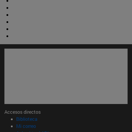
Accesos directos
(abre en nueva ventana)
Biblioteca
(abre en nueva ventana)
Mi correo