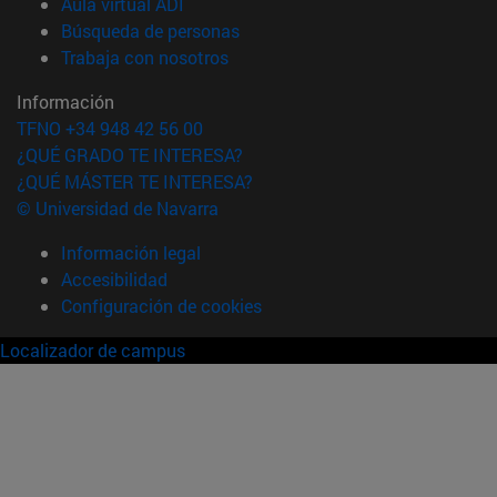
(abre en nueva ventana)
Aula virtual ADI
(abre en nueva ventana)
Búsqueda de personas
(abre en nueva ventana)
Trabaja con nosotros
Información
TFNO +34 948 42 56 00
¿QUÉ GRADO TE INTERESA?
¿QUÉ MÁSTER TE INTERESA?
© Universidad de Navarra
Información legal
Accesibilidad
Configuración de cookies
Localizador de campus