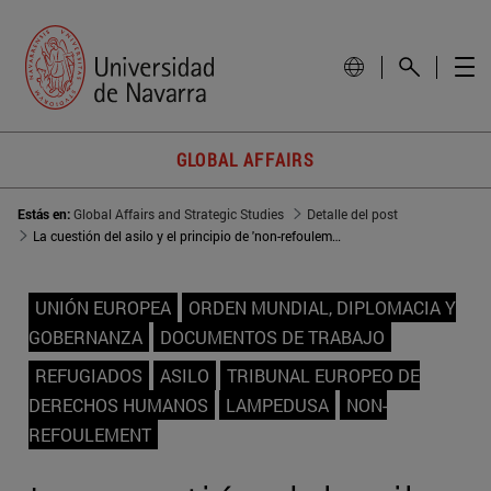
GLOBAL AFFAIRS
Estás en:
Global Affairs and Strategic Studies
Detalle del post
La cuestión del asilo y el principio de 'non-refoulement': el Tribunal Europeo de Derechos Humanos y sus repercusiones en la Unión Europea
UNIÓN EUROPEA
ORDEN MUNDIAL, DIPLOMACIA Y
GOBERNANZA
DOCUMENTOS DE TRABAJO
REFUGIADOS
ASILO
TRIBUNAL EUROPEO DE
DERECHOS HUMANOS
LAMPEDUSA
NON-
REFOULEMENT