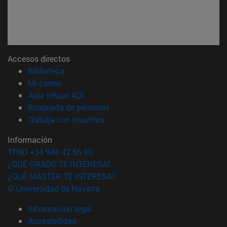
Accesos directos
(abre en nueva ventana)
Biblioteca
(abre en nueva ventana)
Mi correo
(abre en nueva ventana)
Aula virtual ADI
(abre en nueva ventana)
Búsqueda de personas
(abre en nueva ventana)
Trabaja con nosotros
Información
TFNO +34 948 42 56 00
¿QUÉ GRADO TE INTERESA?
¿QUÉ MÁSTER TE INTERESA?
© Universidad de Navarra
Información legal
Accesibilidad