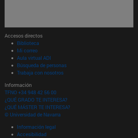
Accesos directos
(abre en nueva ventana)
Biblioteca
(abre en nueva ventana)
Mi correo
(abre en nueva ventana)
Aula virtual ADI
(abre en nueva ventana)
Búsqueda de personas
(abre en nueva ventana)
Trabaja con nosotros
Información
TFNO +34 948 42 56 00
¿QUÉ GRADO TE INTERESA?
¿QUÉ MÁSTER TE INTERESA?
© Universidad de Navarra
Información legal
Accesibilidad