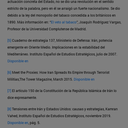
actuación concreta del Estado, no se dio una revolución en el sentido
estricto de la palabra, pero en él se arraigó un fuerte nacionalismo. Se dio
debido a la ley del monopolio del tabaco concedida a los británicos en
1890. Más información en: “
El veto al tabaco
”, Joaquín Rodríguez Vargas,
Profesor de la Universidad Complutense de Madrid.
[5]
Cuaderno de estrategia 137, Ministerio de Defensa: Irán, potencia
emergente en Oriente Medio. Implicaciones en la estabilidad del
Mediterráneo. Instituto Español de Estudios Estratégicos, julio de 2007.
Disponible en
[6]
Meet the Proxies: How Iran Spreads Its Empire through Terrorist
Militias,The Tower Magazine, March 2015.
Disponible en
[7]
El artículo 150 de la Constitución de la República Islámica de Irán lo
dice expresamente.
[8]
Tensiones entre Irán y Estados Unidos: causas y estrategias, Kamran
Vahed, Instituto Español de Estudios Estratégicos, noviembre 2019.
Disponible en
, pág. 5.