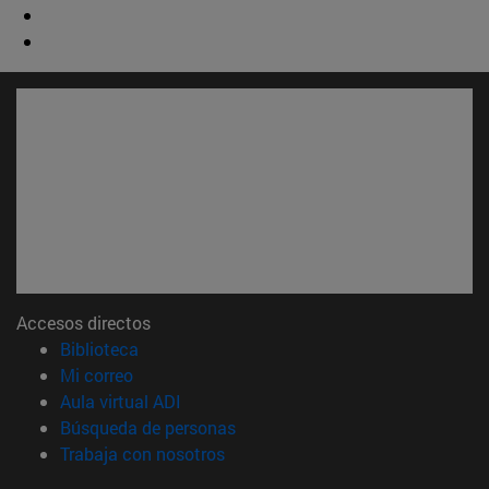
Accesos directos
(abre en nueva ventana)
Biblioteca
(abre en nueva ventana)
Mi correo
(abre en nueva ventana)
Aula virtual ADI
(abre en nueva ventana)
Búsqueda de personas
(abre en nueva ventana)
Trabaja con nosotros