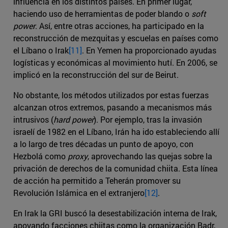
influencia en los distintos países. En primer lugar,
haciendo uso de herramientas de poder blando o
soft
power
. Así, entre otras acciones, ha participado en la
reconstrucción de mezquitas y escuelas en países como
el Líbano o Irak
[11]
. En Yemen ha proporcionado ayudas
logísticas y económicas al movimiento hutí. En 2006, se
implicó en la reconstrucción del sur de Beirut.
No obstante, los métodos utilizados por estas fuerzas
alcanzan otros extremos, pasando a mecanismos más
intrusivos (
hard power
). Por ejemplo, tras la invasión
israelí de 1982 en el Líbano, Irán ha ido estableciendo allí
a lo largo de tres décadas un punto de apoyo, con
Hezbolá como
proxy
, aprovechando las quejas sobre la
privación de derechos de la comunidad chiita. Esta línea
de acción ha permitido a Teherán promover su
Revolución Islámica en el extranjero
[12]
.
En Irak la GRI buscó la desestabilización interna de Irak,
apoyando facciones chiitas como la organización Badr,