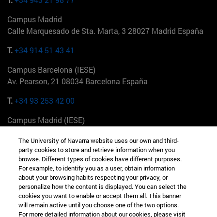
Campus Madrid
Calle Marquesado de Sta. Marta, 3 28027 Madrid España
T.
+34 914 51 43 41
Campus Barcelona (IESE)
Av. Pearson, 21 08034 Barcelona España
T.
+34 93 253 42 00
Campus Madrid (IESE)
Camino del Cerro Águila 3 28023 Madrid España
The University of Navarra website uses our own and third-
party cookies to store and retrieve information when you
T.
+34 912 11 30 00
browse. Different types of cookies have different purposes.
For example, to identify you as a user, obtain information
Campus Nueva York (IESE)
about your browsing habits respecting your privacy, or
165 W 57th St 10019-2201 Nueva York EE.UU
personalize how the content is displayed. You can select the
cookies you want to enable or accept them all. This banner
T.
+1 646 346 8850
will remain active until you choose one of the two options.
For more detailed information about our cookies, please visit