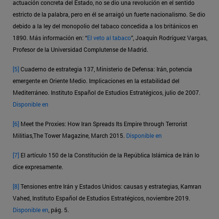
actuación concreta del Estado, no se dio una revolución en el sentido
estricto de la palabra, pero en él se arraigó un fuerte nacionalismo. Se dio
debido a la ley del monopolio del tabaco concedida a los británicos en
1890. Más información en: “
El veto al tabaco
”, Joaquín Rodríguez Vargas,
Profesor de la Universidad Complutense de Madrid.
[5]
Cuaderno de estrategia 137, Ministerio de Defensa: Irán, potencia
emergente en Oriente Medio. Implicaciones en la estabilidad del
Mediterráneo. Instituto Español de Estudios Estratégicos, julio de 2007.
Disponible en
[6]
Meet the Proxies: How Iran Spreads Its Empire through Terrorist
Militias,The Tower Magazine, March 2015.
Disponible en
[7]
El artículo 150 de la Constitución de la República Islámica de Irán lo
dice expresamente.
[8]
Tensiones entre Irán y Estados Unidos: causas y estrategias, Kamran
Vahed, Instituto Español de Estudios Estratégicos, noviembre 2019.
Disponible en
, pág. 5.