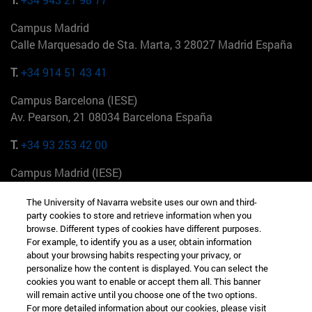
Campus Madrid
Calle Marquesado de Sta. Marta, 3 28027 Madrid España
T.
+34 914 51 43 41
Campus Barcelona (IESE)
Av. Pearson, 21 08034 Barcelona España
T.
+34 93 253 42 00
Campus Madrid (IESE)
Camino del Cerro Águila 3 28023 Madrid España
The University of Navarra website uses our own and third-
party cookies to store and retrieve information when you
T.
+34 912 11 30 00
browse. Different types of cookies have different purposes.
For example, to identify you as a user, obtain information
Campus Nueva York (IESE)
about your browsing habits respecting your privacy, or
165 W 57th St 10019-2201 Nueva York EE.UU
personalize how the content is displayed. You can select the
cookies you want to enable or accept them all. This banner
T.
+1 646 346 8850
will remain active until you choose one of the two options.
For more detailed information about our cookies, please visit