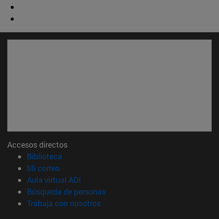
Accesos directos
(abre en nueva ventana)
Biblioteca
(abre en nueva ventana)
Mi correo
(abre en nueva ventana)
Aula virtual ADI
(abre en nueva ventana)
Búsqueda de personas
(abre en nueva ventana)
Trabaja con nosotros