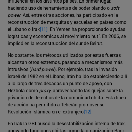
influencia en los distintos países. En primer lugar,
haciendo uso de herramientas de poder blando o
soft
power
. Así, entre otras acciones, ha participado en la
reconstrucción de mezquitas y escuelas en países como
el Líbano o Irak
[11]
. En Yemen ha proporcionado ayudas
logísticas y económicas al movimiento hutí. En 2006, se
implicó en la reconstrucción del sur de Beirut.
No obstante, los métodos utilizados por estas fuerzas
alcanzan otros extremos, pasando a mecanismos más
intrusivos (
hard power
). Por ejemplo, tras la invasión
israelí de 1982 en el Líbano, Irán ha ido estableciendo allí
a lo largo de tres décadas un punto de apoyo, con
Hezbolá como
proxy
, aprovechando las quejas sobre la
privación de derechos de la comunidad chiita. Esta línea
de acción ha permitido a Teherán promover su
Revolución Islámica en el extranjero
[12]
.
En Irak la GRI buscó la desestabilización interna de Irak,
apoyando facciones chiitas como la organización Badr,