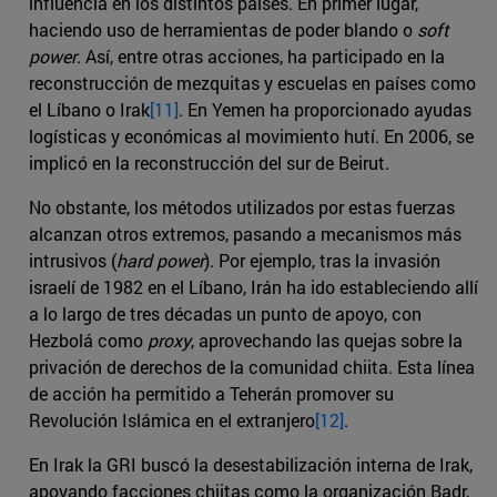
influencia en los distintos países. En primer lugar,
haciendo uso de herramientas de poder blando o
soft
power
. Así, entre otras acciones, ha participado en la
reconstrucción de mezquitas y escuelas en países como
el Líbano o Irak
[11]
. En Yemen ha proporcionado ayudas
logísticas y económicas al movimiento hutí. En 2006, se
implicó en la reconstrucción del sur de Beirut.
No obstante, los métodos utilizados por estas fuerzas
alcanzan otros extremos, pasando a mecanismos más
intrusivos (
hard power
). Por ejemplo, tras la invasión
israelí de 1982 en el Líbano, Irán ha ido estableciendo allí
a lo largo de tres décadas un punto de apoyo, con
Hezbolá como
proxy
, aprovechando las quejas sobre la
privación de derechos de la comunidad chiita. Esta línea
de acción ha permitido a Teherán promover su
Revolución Islámica en el extranjero
[12]
.
En Irak la GRI buscó la desestabilización interna de Irak,
apoyando facciones chiitas como la organización Badr,