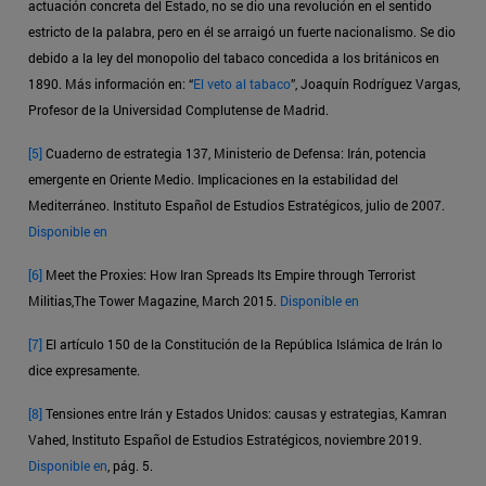
actuación concreta del Estado, no se dio una revolución en el sentido
estricto de la palabra, pero en él se arraigó un fuerte nacionalismo. Se dio
debido a la ley del monopolio del tabaco concedida a los británicos en
1890. Más información en: “
El veto al tabaco
”, Joaquín Rodríguez Vargas,
Profesor de la Universidad Complutense de Madrid.
[5]
Cuaderno de estrategia 137, Ministerio de Defensa: Irán, potencia
emergente en Oriente Medio. Implicaciones en la estabilidad del
Mediterráneo. Instituto Español de Estudios Estratégicos, julio de 2007.
Disponible en
[6]
Meet the Proxies: How Iran Spreads Its Empire through Terrorist
Militias,The Tower Magazine, March 2015.
Disponible en
[7]
El artículo 150 de la Constitución de la República Islámica de Irán lo
dice expresamente.
[8]
Tensiones entre Irán y Estados Unidos: causas y estrategias, Kamran
Vahed, Instituto Español de Estudios Estratégicos, noviembre 2019.
Disponible en
, pág. 5.