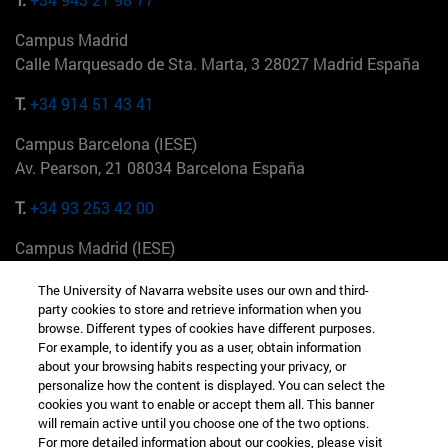
Campus Madrid
Calle Marquesado de Sta. Marta, 3 28027 Madrid España
T.
+34 914 51 43 41
Campus Barcelona (IESE)
Av. Pearson, 21 08034 Barcelona España
T.
+34 93 253 42 00
Campus Madrid (IESE)
Camino del Cerro Águila 3 28023 Madrid España
The University of Navarra website uses our own and third-
party cookies to store and retrieve information when you
T.
+34 912 11 30 00
browse. Different types of cookies have different purposes.
For example, to identify you as a user, obtain information
Campus Nueva York (IESE)
about your browsing habits respecting your privacy, or
165 W 57th St 10019-2201 Nueva York EE.UU
personalize how the content is displayed. You can select the
cookies you want to enable or accept them all. This banner
T.
+1 646 346 8850
will remain active until you choose one of the two options.
For more detailed information about our cookies, please visit