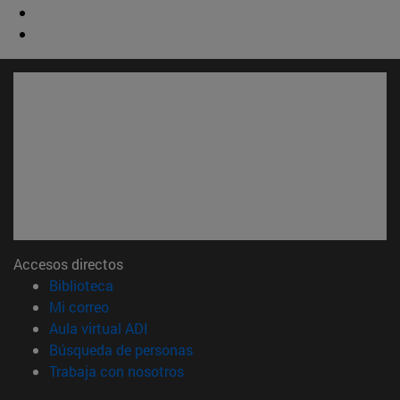
Accesos directos
(abre en nueva ventana)
Biblioteca
(abre en nueva ventana)
Mi correo
(abre en nueva ventana)
Aula virtual ADI
(abre en nueva ventana)
Búsqueda de personas
(abre en nueva ventana)
Trabaja con nosotros