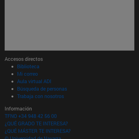
Accesos directos
(abre en nueva ventana)
Biblioteca
(abre en nueva ventana)
Mi correo
(abre en nueva ventana)
Aula virtual ADI
(abre en nueva ventana)
Búsqueda de personas
(abre en nueva ventana)
Trabaja con nosotros
Información
TFNO +34 948 42 56 00
¿QUÉ GRADO TE INTERESA?
¿QUÉ MÁSTER TE INTERESA?
© Universidad de Navarra