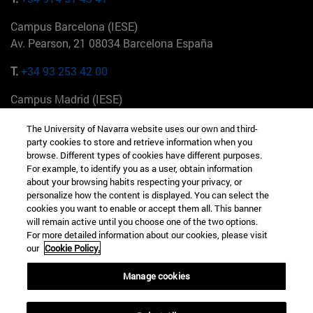
Campus Barcelona (IESE)
Av. Pearson, 21 08034 Barcelona España
T.
+34 93 253 42 00
Campus Madrid (IESE)
Camino del Cerro Águila 3 28023 Madrid España
The University of Navarra website uses our own and third-
party cookies to store and retrieve information when you
T.
+34 912 11 30 00
browse. Different types of cookies have different purposes.
For example, to identify you as a user, obtain information
Campus Nueva York (IESE)
about your browsing habits respecting your privacy, or
165 W 57th St 10019-2201 Nueva York EE.UU
personalize how the content is displayed. You can select the
cookies you want to enable or accept them all. This banner
T.
+1 646 346 8850
will remain active until you choose one of the two options.
For more detailed information about our cookies, please visit
Campus Munich (IESE)
our
Cookie Policy.
Maria-Theresia-Straße 15 81675 Múnich Alemania
Manage cookies
T.
+49 89 24209790