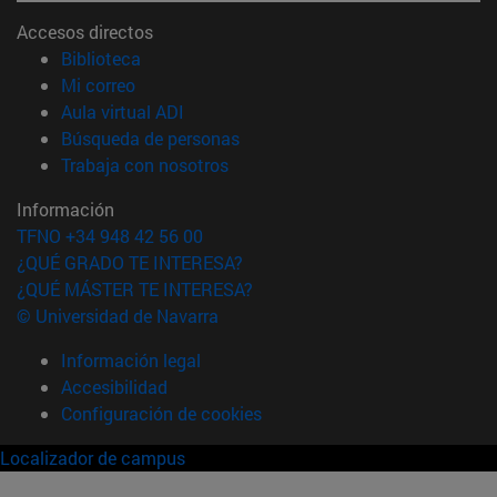
Accesos directos
(abre en nueva ventana)
Biblioteca
(abre en nueva ventana)
Mi correo
(abre en nueva ventana)
Aula virtual ADI
(abre en nueva ventana)
Búsqueda de personas
(abre en nueva ventana)
Trabaja con nosotros
Información
TFNO +34 948 42 56 00
¿QUÉ GRADO TE INTERESA?
¿QUÉ MÁSTER TE INTERESA?
© Universidad de Navarra
Información legal
Accesibilidad
Configuración de cookies
Localizador de campus