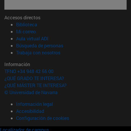
Accesos directos
(abre en nueva ventana)
Biblioteca
(abre en nueva ventana)
Mi correo
(abre en nueva ventana)
Aula virtual ADI
(abre en nueva ventana)
Búsqueda de personas
(abre en nueva ventana)
Trabaja con nosotros
Información
TFNO +34 948 42 56 00
¿QUÉ GRADO TE INTERESA?
¿QUÉ MÁSTER TE INTERESA?
© Universidad de Navarra
Información legal
Accesibilidad
Configuración de cookies
Localizador de campus