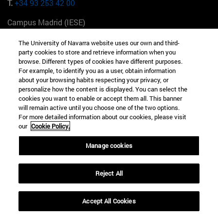
T.
+34 93 253 42 00
Campus Madrid (IESE)
Camino del Cerro Águila 3 28023 Madrid España
The University of Navarra website uses our own and third-
party cookies to store and retrieve information when you
T.
+34 912 11 30 00
browse. Different types of cookies have different purposes.
For example, to identify you as a user, obtain information
Campus Nueva York (IESE)
about your browsing habits respecting your privacy, or
165 W 57th St 10019-2201 Nueva York EE.UU
personalize how the content is displayed. You can select the
cookies you want to enable or accept them all. This banner
T.
+1 646 346 8850
will remain active until you choose one of the two options.
For more detailed information about our cookies, please visit
Campus Munich (IESE)
our
Cookie Policy.
Maria-Theresia-Straße 15 81675 Múnich Alemania
Manage cookies
T.
+49 89 24209790
Reject All
Campus Sao Paulo (IESE)
Rua Martiniano de Carvalho, 573 01321001 Bela Vista Brasil
Accept All Cookies
T.
+55 11 3177-8300