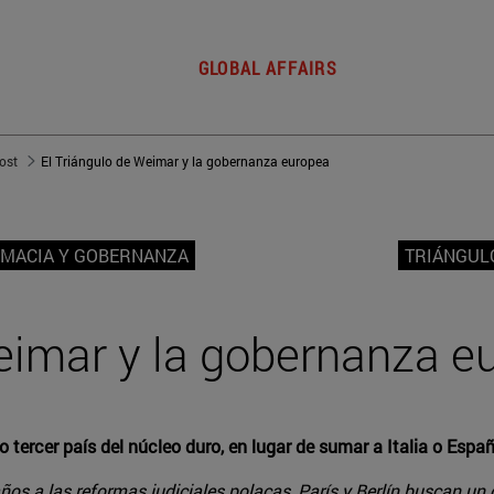
GLOBAL AFFAIRS
post
El Triángulo de Weimar y la gobernanza europea
OMACIA Y GOBERNANZA
TRIÁNGUL
Weimar y la gobernanza e
tercer país del núcleo duro, en lugar de sumar a Italia o Espa
años a las reformas judiciales polacas, París y Berlín buscan u