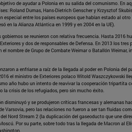
objetivo de ayudar a Polonia en su salida del comunismo. En aq
aíses: Roland Dumas, Hans-Dietrich Genscher y Krzysztof Skubis
n especial entre los países europeos que habían estado al otro 
só en la Alianza Atlántica en 1999 y en 2004 en la UE).
es gobiernos se reunieron con relativa frecuencia. Hasta 2016 h
xteriores y dos de responsables de Defensa. En 2013 los tres 
n el nombre de Grupo de Combate Weimar o Batallón Weimar, inte
zaron a enfriarse a raíz de la llegada al poder en Polonia del 
2016 el ministro de Exteriores polaco Witold Waszczykowski lle
mo año hubo un intento de reavivar la cooperación tripartita co
 la crisis de los refugiados, pero sin mucho éxito.
ón disminuyó y se produjeron críticas francesas y alemanas hac
arsovia, pero las relaciones no fueron a ser tan fluidas como 
n del Nord Stream 2 (la duplicación del gaseoducto que une di
Moscú. Por su parte, sobre todo tras la llegada de Macron al E
ashington.