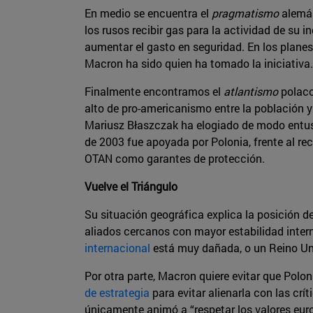
En medio se encuentra el
pragmatismo
alemán
los rusos recibir gas para la actividad de su i
aumentar el gasto en seguridad. En los plane
Macron ha sido quien ha tomado la iniciativa.
Finalmente encontramos el
atlantismo
polaco
alto de pro-americanismo entre la población y
Mariusz Błaszczak ha elogiado de modo entusi
de 2003 fue apoyada por Polonia, frente al r
OTAN como garantes de protección.
Vuelve el Triángulo
Su situación geográfica explica la posición de
aliados cercanos con mayor estabilidad inter
internacional
está muy dañada, o un Reino Uni
Por otra parte, Macron quiere evitar que Polo
de estrategia
para evitar alienarla con las crí
únicamente animó a “respetar los valores euro