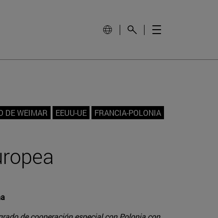
O DE WEIMAR
EEUU-UE
FRANCIA-POLONIA
uropea
ña
n grado de cooperación especial con Polonia con