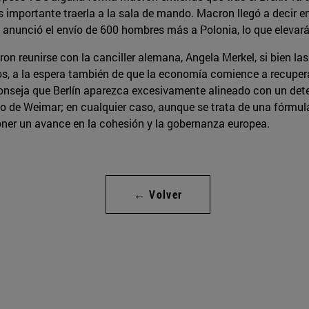
 es importante traerla a la sala de mando. Macron llegó a decir 
 anunció el envío de 600 hombres más a Polonia, lo que elevará
 reunirse con la canciller alemana, Angela Merkel, si bien la
s, a la espera también de que la economía comience a recupera
conseja que Berlín aparezca excesivamente alineado con un det
lo de Weimar; en cualquier caso, aunque se trata de una fórmula
ner un avance en la cohesión y la gobernanza europea.
← Volver