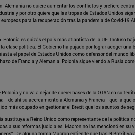
: Alemania no quiere aumentar los conflictos y prefiere centr
ndustria y por otro quiere que las tropas de Estados Unidos sigan
s europeos para la recuperación tras la pandemia de Covid-19
. Polonia es quizás el país más atlantista de la UE. Incluso ba
 la clase política. El Gobierno ha pujado por lograr acoger una
asta el papel de Estados Unidos como defensor del mundo libre.
echazo de Francia y Alemania. Polonia sigue viendo a Rusia co
 Polonia y no va a dejar de querer bases de la OTAN en su terri
na –de ahí su acercamiento a Alemania y Francia– que la que 
do más ocupado en gestionar el Brexit que los asuntos de seg
nia sustituya a Reino Unido como representante de la política 
ticas a sus reformas judiciales. Macron no las mencionó en su vi
peos”. De alguna forma Macron entiende que tras el Brexit va 