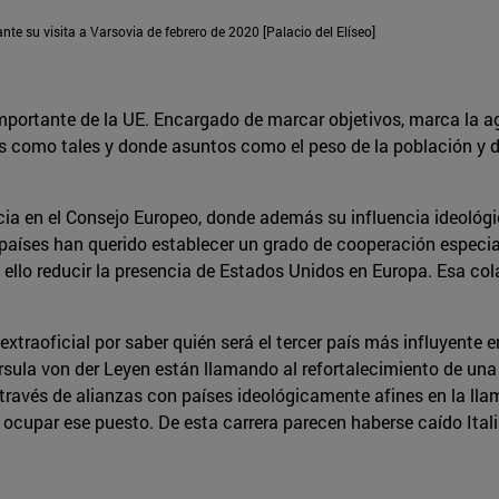
te su visita a Varsovia de febrero de 2020 [Palacio del Elíseo]
mportante de la UE. Encargado de marcar objetivos, marca la ag
s como tales y donde asuntos como el peso de la población y 
cia en el Consejo Europeo, donde además su influencia ideológ
 países han querido establecer un grado de cooperación especia
n ello reducir la presencia de Estados Unidos en Europa. Esa c
ra extraoficial por saber quién será el tercer país más influyen
la von der Leyen están llamando al refortalecimiento de una p
 través de alianzas con países ideológicamente afines en la ll
 ocupar ese puesto. De esta carrera parecen haberse caído Ital