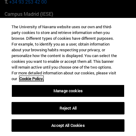
T.
+34 93 253 42 00
Campus Madrid (IESE)
Camino del Cerro Águila 3 28023 Madrid España
The University of Navarra website uses our own and third-
party cookies to store and retrieve information when you
T.
+34 912 11 30 00
browse. Different types of cookies have different purposes.
For example, to identify you as a user, obtain information
Campus Nueva York (IESE)
about your browsing habits respecting your privacy, or
165 W 57th St 10019-2201 Nueva York EE.UU
personalize how the content is displayed. You can select the
cookies you want to enable or accept them all. This banner
T.
+1 646 346 8850
will remain active until you choose one of the two options.
For more detailed information about our cookies, please visit
Campus Munich (IESE)
our
Cookie Policy.
Maria-Theresia-Straße 15 81675 Múnich Alemania
Manage cookies
T.
+49 89 24209790
Reject All
Campus Sao Paulo (IESE)
Rua Martiniano de Carvalho, 573 01321001 Bela Vista Brasil
Accept All Cookies
T.
+55 11 3177-8300