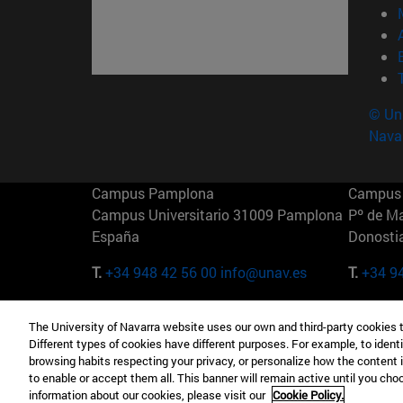
© Uni
Nava
Campus Pamplona
Campus 
Campus Universitario 31009 Pamplona
Pº de M
España
Donosti
T.
+34 948 42 56 00
info@unav.es
T.
+34 9
Campus Madrid (IESE)
Campus 
The University of Navarra website uses our own and third-party cookies 
Camino del Cerro Águila 3 28023
165 W 5
Different types of cookies have different purposes. For example, to identi
Madrid España
EE.UU
browsing habits respecting your privacy, or personalize how the content 
to enable or accept them all. This banner will remain active until you ch
T.
+34 912 11 30 00
T.
+1 64
information about our cookies, please visit our
Cookie Policy.