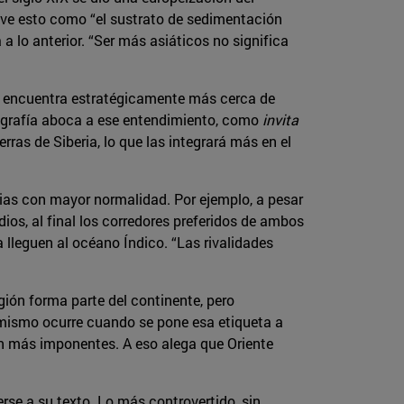
 ve esto como “el sustrato de sedimentación
a lo anterior. “Ser más asiáticos no significa
 se encuentra estratégicamente más cerca de
ografía aboca a ese entendimiento, como
invita
erras de Siberia, lo que las integrará más en el
ias con mayor normalidad. Por ejemplo, a pesar
dios, al final los corredores preferidos de ambos
a lleguen al océano Índico. “Las rivalidades
egión forma parte del continente, pero
o mismo ocurre cuando se pone esa etiqueta a
ean más imponentes. A eso alega que Oriente
se a su texto. Lo más controvertido, sin