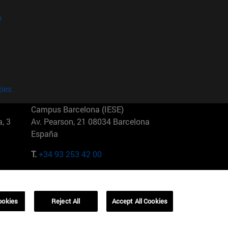
?
kies
Campus Barcelona (IESE)
, 3
Av. Pearson, 21 08034 Barcelona
España
T.
+34 93 253 42 00
Campus Sao Paulo (IESE)
5
Rua Martiniano de Carvalho, 573
01321001 Bela Vista Brasil
ookies
Reject All
Accept All Cookies
T.
+55 11 3177-8300