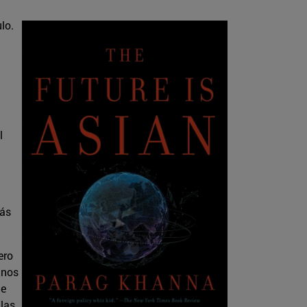
lo.
l
más
ero
inos
de
 las