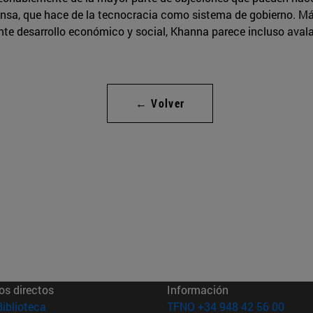
fensa, que hace de la tecnocracia como sistema de gobierno. Má
te desarrollo económico y social, Khanna parece incluso avala
← Volver
os directos
Información
(abre en nueva ventana)
Biblioteca
TFNO +34 948 42 56 00