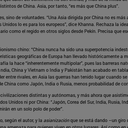
istintos de China. Asia, por tanto, “es más que China plus”.
, sino de voluntades. “Una Asia dirigida por China no es más a
 Unidos lo es para los europeos”, dice Khanna. Rechaza la idea 
rio como el regido en otros siglos desde Pekín. Precisa que es
nsionismo chino: “China nunca ha sido una superpotencia indest
terísticas geográficas de Europa han llevado históricamente a
afía la hace “inherentemente multipolar”, pues las barreras nat
India, China y Vietnam o India y Pakistán han acabado en tabla
entre rivales, en Asia las guerras han tenido lugar cuando se d
 China como Japón, India o Rusia, menos probabilidad de confl
ivilizaciones distintas y autónomas, y más ahora que asistimos 
dos Unidos ni por China: “Japón, Corea del Sur, India, Rusia, In
irán en un solo polo de poder”.
, según el autor, y la
asianización
que se está dando –un giro d
a amenaza para quienes viven en otros lugares. Así como en el