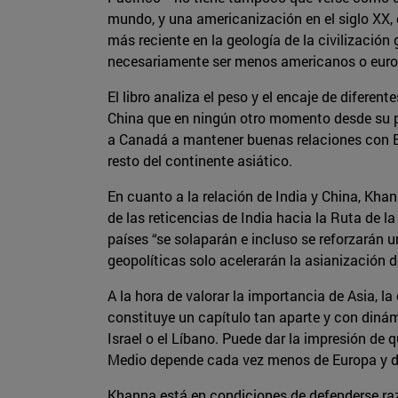
mundo, y una americanización en el siglo XX,
más reciente en la geología de la civilización
necesariamente ser menos americanos o europ
El libro analiza el peso y el encaje de difere
China que en ningún otro momento desde su 
a Canadá a mantener buenas relaciones con E
resto del continente asiático.
En cuanto a la relación de India y China, Kh
de las reticencias de India hacia la Ruta de l
países “se solaparán e incluso se reforzarán u
geopolíticas solo acelerarán la asianización 
A la hora de valorar la importancia de Asia, l
constituye un capítulo tan aparte y con dinám
Israel o el Líbano. Puede dar la impresión de
Medio depende cada vez menos de Europa y de
Khanna está en condiciones de defenderse raz