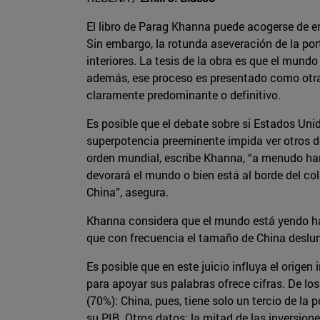
El libro de Parag Khanna puede acogerse de en
Sin embargo, la rotunda aseveración de la po
interiores. La tesis de la obra es que el mun
además, ese proceso es presentado como otra 
claramente predominante o definitivo.
Es posible que el debate sobre si Estados Uni
superpotencia preeminente impida ver otros de
orden mundial, escribe Khanna, “a menudo han
devorará el mundo o bien está al borde del col
China”, asegura.
Khanna considera que el mundo está yendo hac
que con frecuencia el tamaño de China deslu
Es posible que en este juicio influya el orige
para apoyar sus palabras ofrece cifras. De lo
(70%): China, pues, tiene solo un tercio de l
su PIB. Otros datos: la mitad de las inversion