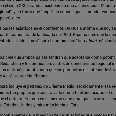
 en el siglo XXI estamos asistiendo a una asianización. Khanna
 global”, y en tanto que “capa” no supone que el mundo renuncia 
eos”, dice.
ntes países asiáticos en el continente. De Rusia afirma que hoy
pacto comunista de la década de 1950. Khanna cree que la ge
stados Unidos; prevé que el cambio climático
abrirá
más las ti
anna cree que ambos países tendrán que aceptarse como potenc
a Seda china y los propios proyectos de conectividad regional in
nos a otros”, garantizando que los productos del interior de Asi
de Asia”, sentencia Khanna.
a obra incluye el petróleo de Oriente Medio. Técnicamente, esa r
icas tan propias que cuesta verlo como territorio asiático. L
 que el autor mete todo en el mismo saco para que las cifras s
 Estados Unidos y mira más hacia el Este.
onablemente de la mayor parte de objeciones que pueden hacer