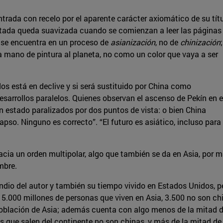
trada con recelo por el aparente carácter axiomático de su títu
rtada queda suavizada cuando se comienzan a leer las páginas
do se encuentra en un proceso de
asianización
, no de
chinización
;
mano de pintura al planeta, no como un color que vaya a ser
dos está en declive y si será sustituido por China como
sarrollos paralelos. Quienes observan el ascenso de Pekín en e
 estado paralizados por dos puntos de vista: o bien China
apso. Ninguno es correcto”. “El futuro es asiático, incluso para
ia un orden multipolar, algo que también se da en Asia, por 
mbre.
n indio del autor y también su tiempo vivido en Estados Unidos, p
s 5.000 millones de personas que viven en Asia, 3.500 no son ch
a población de Asia; además cuenta con algo menos de la mitad 
es que salen del continente no son chinas, y más de la mitad de