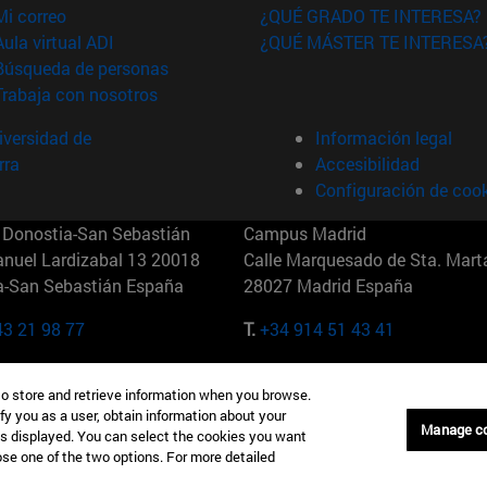
(abre en nueva ventana)
Mi correo
¿QUÉ GRADO TE INTERESA?
(abre en nueva ventana)
Aula virtual ADI
¿QUÉ MÁSTER TE INTERESA
(abre en nueva ventana)
Búsqueda de personas
(abre en nueva ventana)
Trabaja con nosotros
versidad de
Información legal
rra
Accesibilidad
Configuración de coo
Donostia-San Sebastián
Campus Madrid
anuel Lardizabal 13 20018
Calle Marquesado de Sta. Marta
a-San Sebastián España
28027 Madrid España
43 21 98 77
T.
+34 914 51 43 41
Nueva York (IESE)
Campus Munich (IESE)
to store and retrieve information when you browse.
7th St 10019-2201 Nueva York
Maria-Theresia-Straße 15 8167
fy you as a user, obtain information about your
Múnich Alemania
Manage c
is displayed. You can select the cookies you want
oose one of the two options. For more detailed
6 346 8850
T.
+49 89 24209790