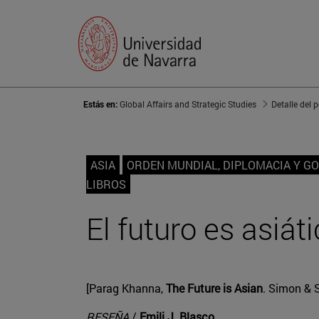
Estás en:
Global Affairs and Strategic Studies
Detalle del 
ASIA
ORDEN MUNDIAL, DIPLOMACIA Y G
LIBROS
El futuro es asiát
[Parag Khanna,
The Future is Asian
. Simon & S
RESEÑA
/
Emili J. Blasco