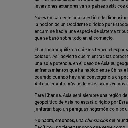
inversiones exteriores van a países asiáticos d
No es únicamente una cuestión de dimensiones
la noción de un Occidente dirigido por Estados
encamine hacia una especie de sistema tributa
que se basó sobre todo en el comercio.
El autor tranquiliza a quienes temen el expa
coloso”. Así, advierte que mientras las carac
una sola potencia, en el caso de Asia su geogr
enfrentamientos que ha habido entre China e 
ocurrido cuando hay una convergencia en poder 
Así que cuanto más poderosos sean vecinos de
Para Khanna, Asia será siempre una región de c
geopolítico de Asia no estará dirigido por Esta
juntarán bajo un paraguas hegemónico o se un
No habrá, entonces, una
chinización
del mundo
Pacífico– no tiene tampoco que verse como un