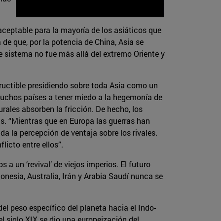
ceptable para la mayoría de los asiáticos que
de que, por la potencia de China, Asia se
e sistema no fue más allá del extremo Oriente y
ructible presidiendo sobre toda Asia como un
 muchos países a tener miedo a la hegemonía de
urales absorben la fricción. De hecho, los
s. “Mientras que en Europa las guerras han
a la percepción de ventaja sobre los rivales.
icto entre ellos”.
a un ‘revival’ de viejos imperios. El futuro
donesia, Australia, Irán y Arabia Saudí nunca se
el peso específico del planeta hacia el Indo-
 siglo XIX se dio una europeización del