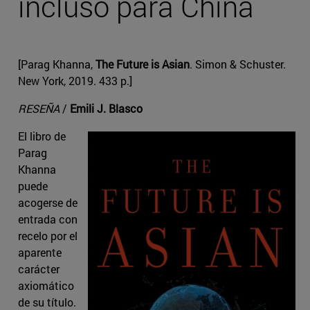
incluso para China
[Parag Khanna,
The Future is Asian
. Simon & Schuster.
New York, 2019. 433 p.]
RESEÑA
/
Emili J. Blasco
El libro de
Parag
Khanna
puede
acogerse de
entrada con
recelo por el
aparente
carácter
axiomático
de su título.