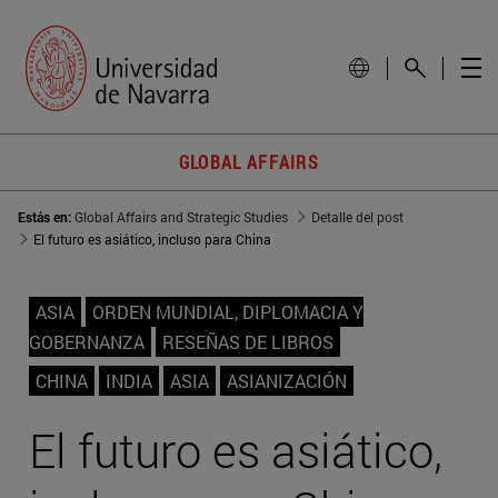
GLOBAL AFFAIRS
Estás en:
Global Affairs and Strategic Studies
Detalle del post
El futuro es asiático, incluso para China
ASIA
ORDEN MUNDIAL, DIPLOMACIA Y
GOBERNANZA
RESEÑAS DE LIBROS
CHINA
INDIA
ASIA
ASIANIZACIÓN
El futuro es asiático,