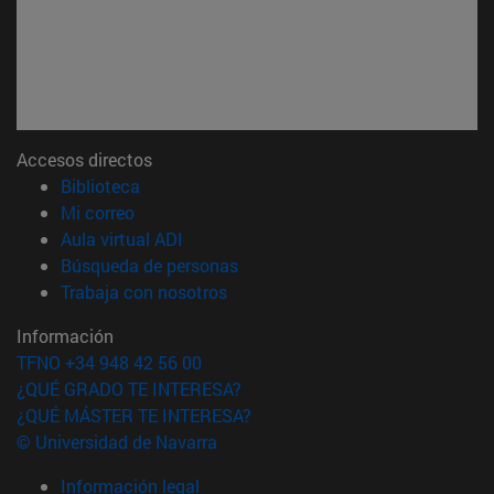
Accesos directos
(abre en nueva ventana)
Biblioteca
(abre en nueva ventana)
Mi correo
(abre en nueva ventana)
Aula virtual ADI
(abre en nueva ventana)
Búsqueda de personas
(abre en nueva ventana)
Trabaja con nosotros
Información
TFNO +34 948 42 56 00
¿QUÉ GRADO TE INTERESA?
¿QUÉ MÁSTER TE INTERESA?
© Universidad de Navarra
Información legal