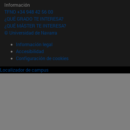
Información
TFNO +34 948 42 56 00
¿QUÉ GRADO TE INTERESA?
¿QUÉ MÁSTER TE INTERESA?
© Universidad de Navarra
Información legal
Accesibilidad
Configuración de cookies
Localizador de campus