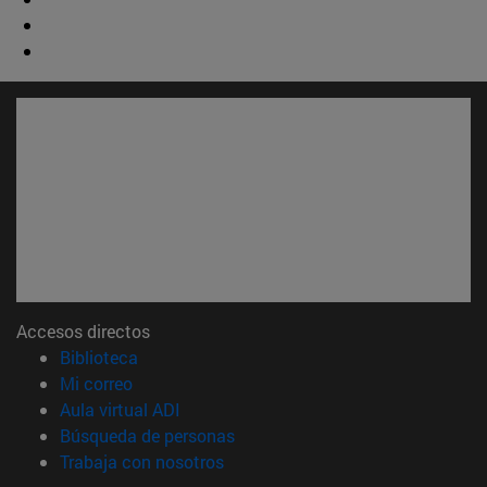
Accesos directos
(abre en nueva ventana)
Biblioteca
(abre en nueva ventana)
Mi correo
(abre en nueva ventana)
Aula virtual ADI
(abre en nueva ventana)
Búsqueda de personas
(abre en nueva ventana)
Trabaja con nosotros