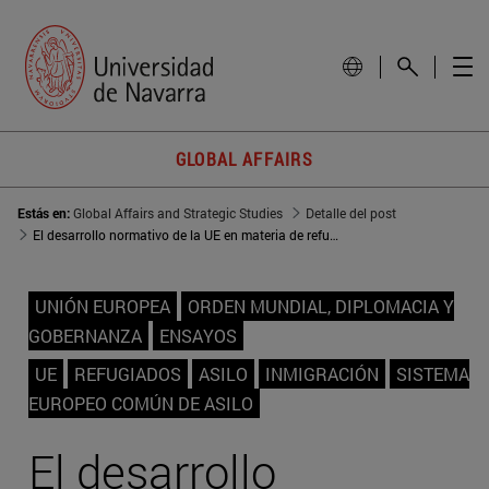
GLOBAL AFFAIRS
Estás en:
Global Affairs and Strategic Studies
Detalle del post
El desarrollo normativo de la UE en materia de refugiados
UNIÓN EUROPEA
ORDEN MUNDIAL, DIPLOMACIA Y
GOBERNANZA
ENSAYOS
UE
REFUGIADOS
ASILO
INMIGRACIÓN
SISTEMA
EUROPEO COMÚN DE ASILO
El desarrollo