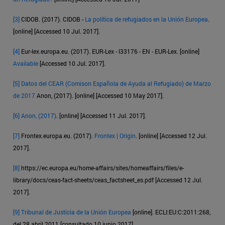
[3]
CIDOB. (2017). CIDOB -
La política de refugiados en la Unión Europea
.
[online] [Accessed 10 Jul. 2017].
[4]
Eur-lex.europa.eu. (2017). EUR-Lex - l33176 - EN - EUR-Lex. [online]
Available
[Accessed 10 Jul. 2017].
[5]
Datos del CEAR (Comison Española de Ayuda al Refugiado) de Marzo
de 2017
Anon, (2017). [online] [Accessed 10 May 2017].
[6]
Anon, (2017)
. [online] [Accessed 11 Jul. 2017].
[7]
Frontex.europa.eu. (2017).
Frontex | Origin
. [online] [Accessed 12 Jul.
2017].
[8]
https://ec.europa.eu/home-affairs/sites/homeaffairs/files/e-
library/docs/ceas-fact-sheets/ceas_factsheet_es.pdf [Accessed 12 Jul.
2017].
[9]
Tribunal de Justicia de la Unión Europea
[online]. ECLI:EU:C:2011:268,
del 28 abril 2011 [consultado 10 junio 2017]