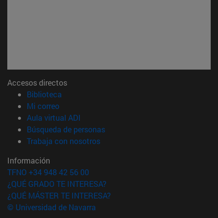
Accesos directos
(abre en nueva ventana)
Biblioteca
(abre en nueva ventana)
Mi correo
(abre en nueva ventana)
Aula virtual ADI
(abre en nueva ventana)
Búsqueda de personas
(abre en nueva ventana)
Trabaja con nosotros
Información
TFNO +34 948 42 56 00
¿QUÉ GRADO TE INTERESA?
¿QUÉ MÁSTER TE INTERESA?
© Universidad de Navarra