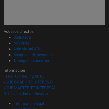
Accesos directos
(abre en nueva ventana)
Biblioteca
(abre en nueva ventana)
Mi correo
(abre en nueva ventana)
Aula virtual ADI
(abre en nueva ventana)
Búsqueda de personas
(abre en nueva ventana)
Trabaja con nosotros
Información
TFNO +34 948 42 56 00
¿QUÉ GRADO TE INTERESA?
¿QUÉ MÁSTER TE INTERESA?
© Universidad de Navarra
Información legal