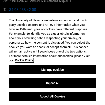
Av. Pearson, 21 08034 Barcelona España
T.
+34 93 253 42 00
Campus Madrid (IESE)
The University of Navarra website uses our own and third-
Camino del Cerro Águila 3 28023 Madrid España
party cookies to store and retrieve information when you
browse. Different types of cookies have different purposes.
For example, to identify you as a user, obtain information
T.
+34 912 11 30 00
about your browsing habits respecting your privacy, or
personalize how the content is displayed. You can select the
Campus Nueva York (IESE)
cookies you want to enable or accept them all. This banner
165 W 57th St 10019-2201 Nueva York EE.UU
will remain active until you choose one of the two options.
For more detailed information about our cookies, please visit
T.
+1 646 346 8850
our
Cookie Policy.
Campus Munich (IESE)
Manage cookies
Maria-Theresia-Straße 15 81675 Múnich Alemania
T.
+49 89 24209790
Reject All
Campus Sao Paulo (IESE)
Accept All Cookies
Rua Martiniano de Carvalho, 573 01321001 Bela Vista Brasil