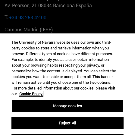
Av. Pearson, 21 08034 Barcelona España
T.
+34 93 253 42 00
Campus Madrid (IESE)
Camino del Cerro Águila 3 28023 Madrid España
The University of Navarra website uses our own and third-
party cookies to store and retrieve information when you
T.
+34 912 11 30 00
browse. Different types of cookies have different purposes.
For example, to identify you as a user, obtain information
Campus Nueva York (IESE)
about your browsing habits respecting your privacy, or
165 W 57th St 10019-2201 Nueva York EE.UU
personalize how the content is displayed. You can select the
cookies you want to enable or accept them all. This banner
T.
+1 646 346 8850
will remain active until you choose one of the two options.
For more detailed information about our cookies, please visit
Campus Munich (IESE)
our
Cookie Policy.
Maria-Theresia-Straße 15 81675 Múnich Alemania
Manage cookies
T.
+49 89 24209790
Reject All
Campus Sao Paulo (IESE)
Rua Martiniano de Carvalho, 573 01321001 Bela Vista Brasil