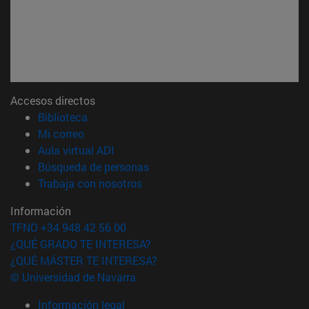
Accesos directos
(abre en nueva ventana)
Biblioteca
(abre en nueva ventana)
Mi correo
(abre en nueva ventana)
Aula virtual ADI
(abre en nueva ventana)
Búsqueda de personas
(abre en nueva ventana)
Trabaja con nosotros
Información
TFNO +34 948 42 56 00
¿QUÉ GRADO TE INTERESA?
¿QUÉ MÁSTER TE INTERESA?
© Universidad de Navarra
Información legal