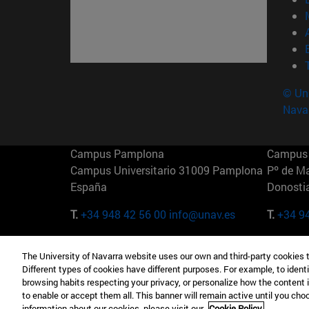
© Uni
Nava
Campus Pamplona
Campus 
Campus Universitario 31009 Pamplona
Pº de M
España
Donosti
T.
+34 948 42 56 00
info@unav.es
T.
+34 9
Campus Madrid (IESE)
Campus 
The University of Navarra website uses our own and third-party cookies 
Camino del Cerro Águila 3 28023
165 W 5
Different types of cookies have different purposes. For example, to identi
Madrid España
EE.UU
browsing habits respecting your privacy, or personalize how the content 
to enable or accept them all. This banner will remain active until you ch
T.
+34 912 11 30 00
T.
+1 64
information about our cookies, please visit our
Cookie Policy.