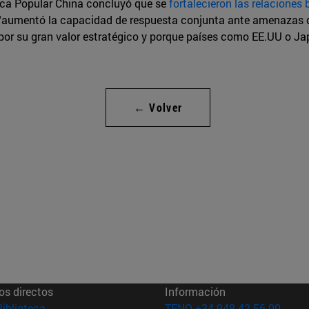
lica Popular China concluyó que se
fortalecieron las relaciones 
 “aumentó la capacidad de respuesta conjunta ante amenazas d
 por su gran valor estratégico y porque países como EE.UU o J
← Volver
os directos
Información
(abre en nueva ventana)
Biblioteca
TFNO +34 948 42 56 00