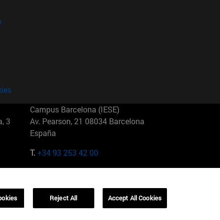
?
kies
Campus Barcelona (IESE)
, 3
Av. Pearson, 21 08034 Barcelona
España
T.
+34 93 253 42 00
Campus Sao Paulo (IESE)
5
Rua Martiniano de Carvalho, 573
01321001 Bela Vista Brasil
ookies
Reject All
Accept All Cookies
T.
+55 11 3177-8300