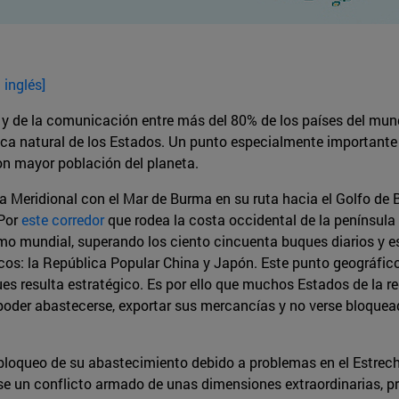
 inglés]
 y de la comunicación entre más del 80% de los países del mun
ca natural de los Estados. Un punto especialmente importante p
on mayor población del planeta.
a Meridional con el Mar de Burma en su ruta hacia el Golfo de 
 Por
este corredor
que rodea la costa occidental de la península 
 mundial, superando los ciento cincuenta buques diarios y es 
cos: la República Popular China y Japón. Este punto geográfico 
ques resulta estratégico. Es por ello que muchos Estados de la r
 poder abastecerse, exportar sus mercancías y no verse bloquead
n bloqueo de su abastecimiento debido a problemas en el Estrec
se un conflicto armado de unas dimensiones extraordinarias, p