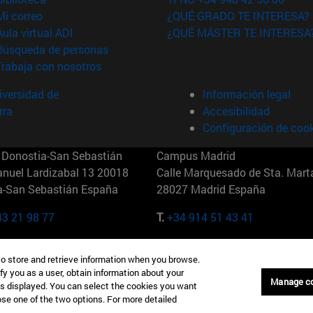
(abre en nueva ventana)
Mi correo
¿QUÉ GRADO TE INTERESA?
(abre en nueva ventana)
Aula virtual ADI
¿QUÉ MÁSTER TE INTERESA
(abre en nueva ventana)
Búsqueda de personas
(abre en nueva ventana)
Trabaja con nosotros
versidad de
Información legal
rra
Accesibilidad
Configuración de coo
Donostia-San Sebastián
Campus Madrid
anuel Lardizabal 13 20018
Calle Marquesado de Sta. Marta
a-San Sebastián España
28027 Madrid España
43 21 98 77
T.
+34 914 51 43 41
Nueva York (IESE)
Campus Munich (IESE)
to store and retrieve information when you browse.
7th St 10019-2201 Nueva York
Maria-Theresia-Straße 15 8167
fy you as a user, obtain information about your
Múnich Alemania
Manage c
is displayed. You can select the cookies you want
oose one of the two options. For more detailed
6 346 8850
T.
+49 89 24209790