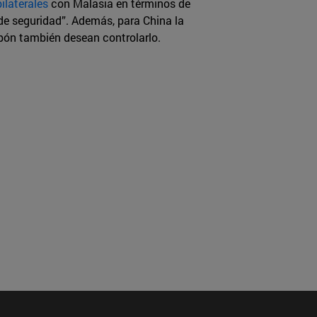
bilaterales
con Malasia en términos de
e seguridad”. Además, para China la
apón también desean controlarlo.