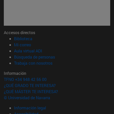
Accesos directos
(abre en nueva ventana)
Biblioteca
(abre en nueva ventana)
Mi correo
(abre en nueva ventana)
Aula virtual ADI
(abre en nueva ventana)
Búsqueda de personas
(abre en nueva ventana)
Trabaja con nosotros
Información
TFNO +34 948 42 56 00
¿QUÉ GRADO TE INTERESA?
¿QUÉ MÁSTER TE INTERESA?
© Universidad de Navarra
Información legal
Accesibilidad