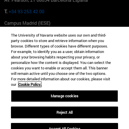
T.
+34 93 253 42 00
Campus Madrid (IESE)
Camino del Cerro Águila 3 28023 Madrid España
The University of Navarra website uses our own and third-
party cookies to store and retrieve information when you
T.
+34 912 11 30 00
browse. Different types of cookies have different purposes.
For example, to identify you as a user, obtain information
Campus Nueva York (IESE)
about your browsing habits respecting your privacy, or
165 W 57th St 10019-2201 Nueva York EE.UU
personalize how the content is displayed. You can select the
cookies you want to enable or accept them all. This banner
T.
+1 646 346 8850
will remain active until you choose one of the two options.
For more detailed information about our cookies, please visit
Campus Munich (IESE)
our
Cookie Policy.
Maria-Theresia-Straße 15 81675 Múnich Alemania
Manage cookies
T.
+49 89 24209790
Reject All
Campus Sao Paulo (IESE)
Rua Martiniano de Carvalho, 573 01321001 Bela Vista Brasil
Accept All Cookies