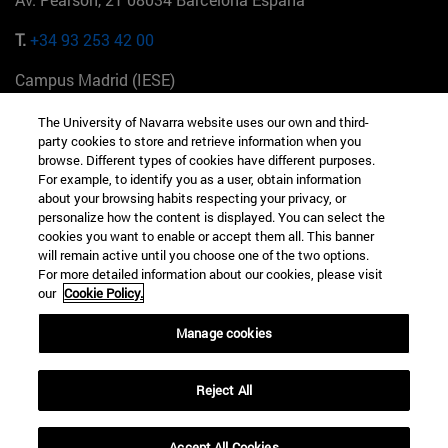
T.
+34 93 253 42 00
Campus Madrid (IESE)
Camino del Cerro Águila 3 28023 Madrid España
The University of Navarra website uses our own and third-
party cookies to store and retrieve information when you
T.
+34 912 11 30 00
browse. Different types of cookies have different purposes.
For example, to identify you as a user, obtain information
Campus Nueva York (IESE)
about your browsing habits respecting your privacy, or
165 W 57th St 10019-2201 Nueva York EE.UU
personalize how the content is displayed. You can select the
cookies you want to enable or accept them all. This banner
T.
+1 646 346 8850
will remain active until you choose one of the two options.
For more detailed information about our cookies, please visit
Campus Munich (IESE)
our
Cookie Policy.
Maria-Theresia-Straße 15 81675 Múnich Alemania
Manage cookies
T.
+49 89 24209790
Reject All
Campus Sao Paulo (IESE)
Rua Martiniano de Carvalho, 573 01321001 Bela Vista Brasil
Accept All Cookies