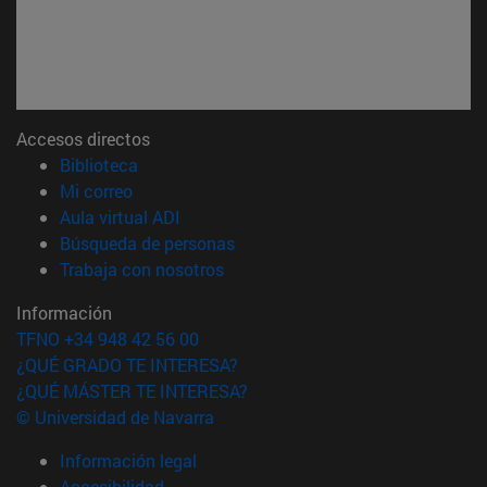
Accesos directos
(abre en nueva ventana)
Biblioteca
(abre en nueva ventana)
Mi correo
(abre en nueva ventana)
Aula virtual ADI
(abre en nueva ventana)
Búsqueda de personas
(abre en nueva ventana)
Trabaja con nosotros
Información
TFNO +34 948 42 56 00
¿QUÉ GRADO TE INTERESA?
¿QUÉ MÁSTER TE INTERESA?
© Universidad de Navarra
Información legal
Accesibilidad