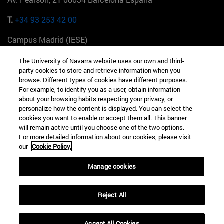
T.
+34 93 253 42 00
Campus Madrid (IESE)
Camino del Cerro Águila 3 28023 Madrid España
The University of Navarra website uses our own and third-
party cookies to store and retrieve information when you
T.
+34 912 11 30 00
browse. Different types of cookies have different purposes.
For example, to identify you as a user, obtain information
Campus Nueva York (IESE)
about your browsing habits respecting your privacy, or
165 W 57th St 10019-2201 Nueva York EE.UU
personalize how the content is displayed. You can select the
cookies you want to enable or accept them all. This banner
T.
+1 646 346 8850
will remain active until you choose one of the two options.
For more detailed information about our cookies, please visit
Campus Munich (IESE)
our
Cookie Policy.
Maria-Theresia-Straße 15 81675 Múnich Alemania
Manage cookies
T.
+49 89 24209790
Reject All
Campus Sao Paulo (IESE)
Rua Martiniano de Carvalho, 573 01321001 Bela Vista Brasil
Accept All Cookies