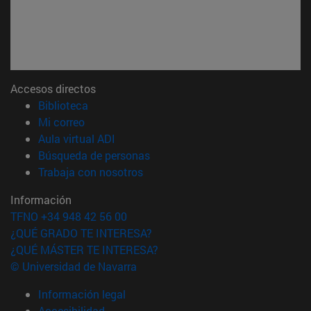
Accesos directos
(abre en nueva ventana)
Biblioteca
(abre en nueva ventana)
Mi correo
(abre en nueva ventana)
Aula virtual ADI
(abre en nueva ventana)
Búsqueda de personas
(abre en nueva ventana)
Trabaja con nosotros
Información
TFNO +34 948 42 56 00
¿QUÉ GRADO TE INTERESA?
¿QUÉ MÁSTER TE INTERESA?
© Universidad de Navarra
Información legal
Accesibilidad