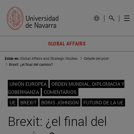
GLOBAL AFFAIRS
Estás en:
Global Affairs and Strategic Studies
Detalle del post
Brexit: ¿el final del camino?
UNIÓN EUROPEA
ORDEN MUNDIAL, DIPLOMACIA Y
GOBERNANZA
COMENTARIOS
UE
BREXIT
BORIS JOHNSON
FUTURO DE LA UE
Brexit: ¿el final del