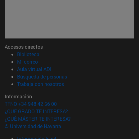
Accesos directos
(abre en nueva ventana)
Biblioteca
(abre en nueva ventana)
Mi correo
(abre en nueva ventana)
Aula virtual ADI
(abre en nueva ventana)
Búsqueda de personas
(abre en nueva ventana)
Trabaja con nosotros
Información
TFNO +34 948 42 56 00
¿QUÉ GRADO TE INTERESA?
¿QUÉ MÁSTER TE INTERESA?
© Universidad de Navarra
Información legal