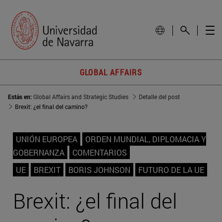
GLOBAL AFFAIRS
Estás en:
Global Affairs and Strategic Studies
Detalle del post
Brexit: ¿el final del camino?
UNIÓN EUROPEA
ORDEN MUNDIAL, DIPLOMACIA Y
GOBERNANZA
COMENTARIOS
UE
BREXIT
BORIS JOHNSON
FUTURO DE LA UE
Brexit: ¿el final del