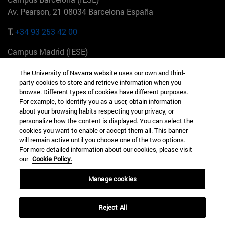
Av. Pearson, 21 08034 Barcelona España
T.
+34 93 253 42 00
Campus Madrid (IESE)
Camino del Cerro Águila 3 28023 Madrid España
The University of Navarra website uses our own and third-
party cookies to store and retrieve information when you
T.
+34 912 11 30 00
browse. Different types of cookies have different purposes.
For example, to identify you as a user, obtain information
Campus Nueva York (IESE)
about your browsing habits respecting your privacy, or
165 W 57th St 10019-2201 Nueva York EE.UU
personalize how the content is displayed. You can select the
cookies you want to enable or accept them all. This banner
T.
+1 646 346 8850
will remain active until you choose one of the two options.
For more detailed information about our cookies, please visit
Campus Munich (IESE)
our
Cookie Policy.
Maria-Theresia-Straße 15 81675 Múnich Alemania
Manage cookies
T.
+49 89 24209790
Reject All
Campus Sao Paulo (IESE)
Rua Martiniano de Carvalho, 573 01321001 Bela Vista Brasil