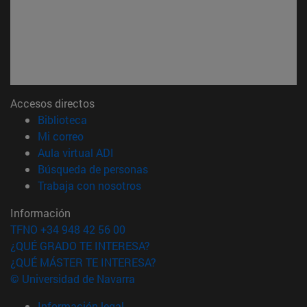
Accesos directos
(abre en nueva ventana)
Biblioteca
(abre en nueva ventana)
Mi correo
(abre en nueva ventana)
Aula virtual ADI
(abre en nueva ventana)
Búsqueda de personas
(abre en nueva ventana)
Trabaja con nosotros
Información
TFNO +34 948 42 56 00
¿QUÉ GRADO TE INTERESA?
¿QUÉ MÁSTER TE INTERESA?
© Universidad de Navarra
Información legal