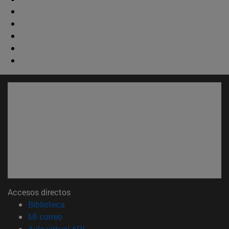
Accesos directos
(abre en nueva ventana)
Biblioteca
(abre en nueva ventana)
Mi correo
(abre en nueva ventana)
Aula virtual ADI