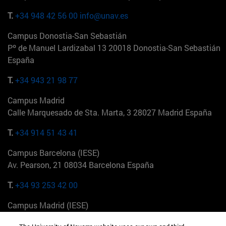
T.
+34 948 42 56 00
info@unav.es
Campus Donostia-San Sebastián
Pº de Manuel Lardizabal 13 20018 Donostia-San Sebastián
España
T.
+34 943 21 98 77
Campus Madrid
Calle Marquesado de Sta. Marta, 3 28027 Madrid España
T.
+34 914 51 43 41
Campus Barcelona (IESE)
Av. Pearson, 21 08034 Barcelona España
T.
+34 93 253 42 00
Campus Madrid (IESE)
Camino del Cerro Águila 3 28023 Madrid España