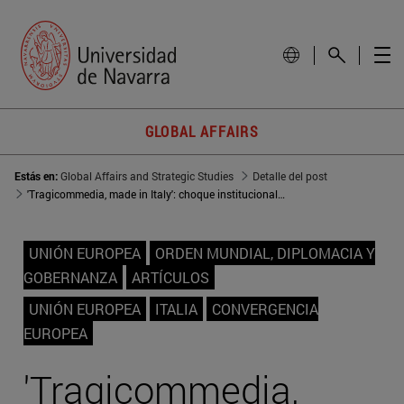
GLOBAL AFFAIRS
Estás en:
Global Affairs and Strategic Studies
Detalle del post
'Tragicommedia, made in Italy': choque institucional en la Unión Europea
UNIÓN EUROPEA
ORDEN MUNDIAL, DIPLOMACIA Y
GOBERNANZA
ARTÍCULOS
UNIÓN EUROPEA
ITALIA
CONVERGENCIA
EUROPEA
'Tragicommedia,