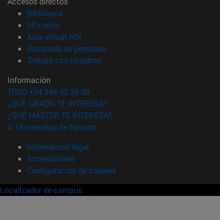
Accesos directos
(abre en nueva ventana)
Biblioteca
(abre en nueva ventana)
Mi correo
(abre en nueva ventana)
Aula virtual ADI
(abre en nueva ventana)
Búsqueda de personas
(abre en nueva ventana)
Trabaja con nosotros
Información
TFNO +34 948 42 56 00
¿QUÉ GRADO TE INTERESA?
¿QUÉ MÁSTER TE INTERESA?
© Universidad de Navarra
Información legal
Accesibilidad
Configuración de cookies
Localizador de campus