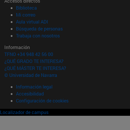
Accesos directos
(abre en nueva ventana)
Biblioteca
(abre en nueva ventana)
Mi correo
(abre en nueva ventana)
Aula virtual ADI
(abre en nueva ventana)
Búsqueda de personas
(abre en nueva ventana)
Trabaja con nosotros
Información
TFNO +34 948 42 56 00
¿QUÉ GRADO TE INTERESA?
¿QUÉ MÁSTER TE INTERESA?
© Universidad de Navarra
Información legal
Accesibilidad
Configuración de cookies
Localizador de campus