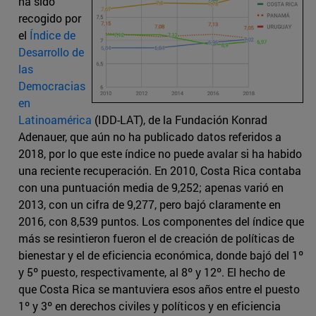
ha sido
recogido por
el
Índice de
Desarrollo de
las
Democracias
en
Latinoamérica
(IDD-LAT), de la Fundación Konrad
Adenauer, que aún no ha publicado datos referidos a
2018, por lo que este índice no puede avalar si ha habido
una reciente recuperación. En 2010, Costa Rica contaba
con una puntuación media de 9,252; apenas varió en
2013, con un cifra de 9,277, pero bajó claramente en
2016, con 8,539 puntos. Los componentes del índice que
más se resintieron fueron el de creación de políticas de
bienestar y el de eficiencia económica, donde bajó del 1º
y 5º puesto, respectivamente, al 8º y 12º. El hecho de
que Costa Rica se mantuviera esos años entre el puesto
1º y 3º en derechos civiles y políticos y en eficiencia