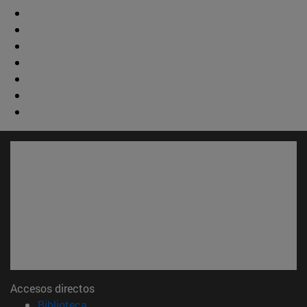
Accesos directos
(abre en nueva ventana)
Biblioteca