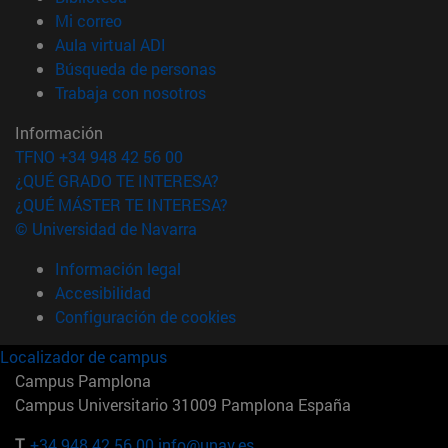
(abre en nueva ventana)
Mi correo
(abre en nueva ventana)
Aula virtual ADI
(abre en nueva ventana)
Búsqueda de personas
(abre en nueva ventana)
Trabaja con nosotros
Información
TFNO +34 948 42 56 00
¿QUÉ GRADO TE INTERESA?
¿QUÉ MÁSTER TE INTERESA?
© Universidad de Navarra
Información legal
Accesibilidad
Configuración de cookies
Localizador de campus
Campus Pamplona
Campus Universitario 31009 Pamplona España
T.
+34 948 42 56 00
info@unav.es