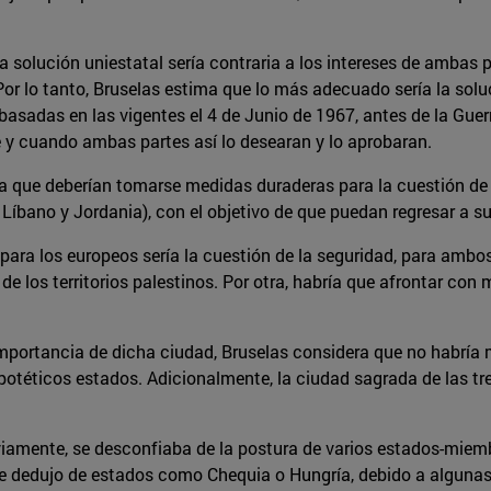
 solución uniestatal sería contraria a los intereses de ambas 
 Por lo tanto, Bruselas estima que lo más adecuado sería la sol
asadas en las vigentes el 4 de Junio de 1967, antes de la Guerr
e y cuando ambas partes así lo desearan y lo aprobaran.
 que deberían tomarse medidas duraderas para la cuestión de lo
íbano y Jordania), con el objetivo de que puedan regresar a su
 para los europeos sería la cuestión de la seguridad, para ambo
e los territorios palestinos. Por otra, habría que afrontar con
mportancia de dicha ciudad, Bruselas considera que no habría m
téticos estados. Adicionalmente, la ciudad sagrada de las tre
amente, se desconfiaba de la postura de varios estados-miemb
 se dedujo de estados como Chequia o Hungría, debido a alguna