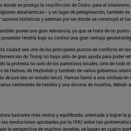
s donde se produjo la crucificción de Cristo; para el Islamismo,
eligiones abrahámicas– y un lugar de peregrinación, también e
r razones históricas y además por ser donde se construyó el t
ambién posee una gran relevancia, ya que se trata de un punto
su poseedor tendría bajo su control una gran ventaja geoestratég
esta ciudad sea uno de los principales puntos de conflicto en l
ntervención de Trump no haya sido de gran ayuda para poder re
ado la protesta no solo de los palestinos locales, sino de todo 
s de Hamas, de Hezbollah y también de varios gobiernos islámic
uía
de jure
sea un estado laico). Hamas llamó a una
intifada
en c
 varios centenares de heridos y una docena de muertos, debido 
tura bastante más neutra y equilibrada, orientada a lograr la p
 las resoluciones aprobadas por la ONU sobre tan problemátic
ajo la perspectiva de muchos israelíes, se basan en cuatro punt