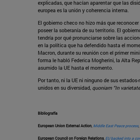
explicadas, que hacían aparentar que las dis
europea es la unión y coherencia interna.
El gobierno checo no hizo más que reconocer J
poseer la soberanía de su territorio. El gobi
tendría por qué pronunciarse sobre las accio
en la política que ha defendido hasta el mom
Macron, durante su reunión con el primer mini
forma le habló Federica Mogherini, la Alta R
asumido la UE hasta el momento.
Por tanto, ni la UE ni ninguno de sus estado
unidos en su diversidad,
quoniam “In varietat
Bibliografía
European Union External Action
,
Middle East Peace process
European Council on Foreign Relations
,
EU backed into a cor