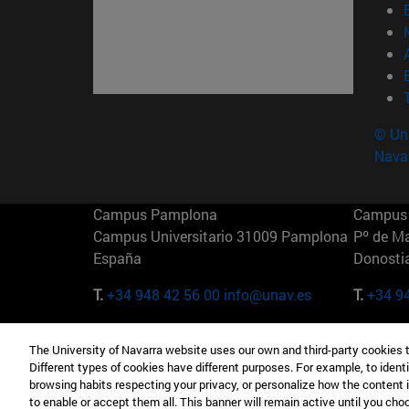
© Uni
Nava
Campus Pamplona
Campus 
Campus Universitario 31009 Pamplona
Pº de M
España
Donosti
T.
+34 948 42 56 00
info@unav.es
T.
+34 9
Campus Madrid (IESE)
Campus 
The University of Navarra website uses our own and third-party cookies 
Camino del Cerro Águila 3 28023
165 W 5
Different types of cookies have different purposes. For example, to identi
Madrid España
EE.UU
browsing habits respecting your privacy, or personalize how the content 
to enable or accept them all. This banner will remain active until you ch