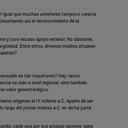
 al igual que muchas anteriores tampoco carecía
consumando así el reconocimiento de la
te y tuvo escaso apoyo exterior. No obstante,
güedad. Entre estos, diversos medios situaron
cuestión?
Jerusalén es tan importante? Hay varios
cia no solo a nivel regional, sino también
 su valor geoestratégico.
os orígenes al IV milenio a.C. Aparte de ser
lo largo del primer milenio a.C. en dicha parte
mundo, cada una por sus propias razones: para