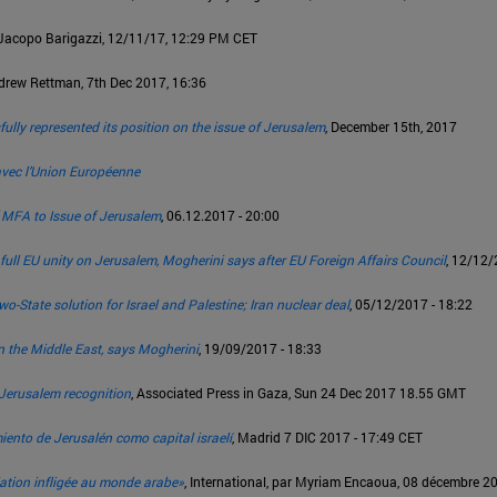
 Jacopo Barigazzi, 12/11/17, 12:29 PM CET
ndrew Rettman, 7th Dec 2017, 16:36
lly represented its position on the issue of Jerusalem
, December 15th, 2017
s avec l’Union Européenne
f MFA to Issue of Jerusalem
, 06.12.2017 - 20:00
 full EU unity on Jerusalem, Mogherini says after EU Foreign Affairs Council
, 12/12/
o-State solution for Israel and Palestine; Iran nuclear deal
, 05/12/2017 - 18:22
n the Middle East, says Mogherini
, 19/09/2017 - 18:33
s Jerusalem recognition
, Associated Press in Gaza, Sun 24 Dec 2017 18.55 GMT
iento de Jerusalén como capital israelí
, Madrid 7 DIC 2017 - 17:49 CET
iation infligée au monde arabe»
, International, par Myriam Encaoua, 08 décembre 2