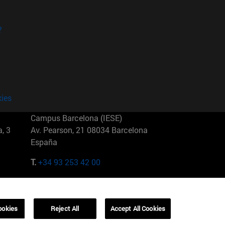
?
kies
Campus Barcelona (IESE)
, 3
Av. Pearson, 21 08034 Barcelona
España
T.
+34 93 253 42 00
Campus Sao Paulo (IESE)
5
Rua Martiniano de Carvalho, 573
01321001 Bela Vista Brasil
ookies
Reject All
Accept All Cookies