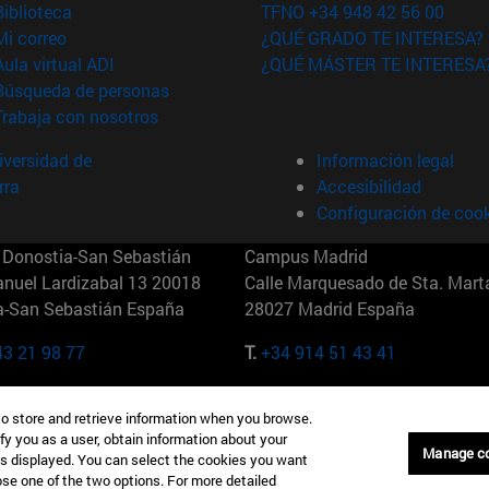
(abre en nueva ventana)
Biblioteca
TFNO +34 948 42 56 00
(abre en nueva ventana)
Mi correo
¿QUÉ GRADO TE INTERESA?
(abre en nueva ventana)
Aula virtual ADI
¿QUÉ MÁSTER TE INTERESA
(abre en nueva ventana)
Búsqueda de personas
(abre en nueva ventana)
Trabaja con nosotros
versidad de
Información legal
rra
Accesibilidad
Configuración de coo
Donostia-San Sebastián
Campus Madrid
anuel Lardizabal 13 20018
Calle Marquesado de Sta. Marta
a-San Sebastián España
28027 Madrid España
43 21 98 77
T.
+34 914 51 43 41
Nueva York (IESE)
Campus Munich (IESE)
to store and retrieve information when you browse.
7th St 10019-2201 Nueva York
Maria-Theresia-Straße 15 8167
fy you as a user, obtain information about your
Múnich Alemania
Manage c
is displayed. You can select the cookies you want
oose one of the two options. For more detailed