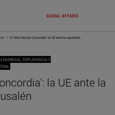
GLOBAL AFFAIRS
post
'In Terra Sancta Concordia': la UE ante la capitalidad de Jerusalén
 MUNDIAL, DIPLOMACIA Y
TINA
oncordia': la UE ante la
rusalén