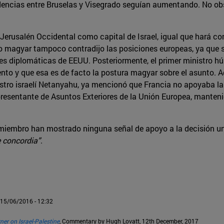
idencias entre Bruselas y Visegrado seguían aumentando. No obs
erusalén Occidental como capital de Israel, igual que hará con
erno magyar tampoco contradijo las posiciones europeas, ya que
nes diplomáticas de EEUU. Posteriormente, el primer ministro h
ento y que esa es de facto la postura magyar sobre el asunto.
stro israelí Netanyahu, ya mencionó que Francia no apoyaba la 
epresentante de Asuntos Exteriores de la Unión Europea, manten
s-miembro han mostrado ninguna señal de apoyo a la decisión u
e concordia”
.
, 15/06/2016 - 12:32
ner on Israel-Palestine
, Commentary by Hugh Lovatt, 12th December, 2017