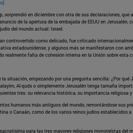
és]
p, sorprendió en diciembre con otra de sus declaraciones, que
l anuncio de la apertura de la embajada de EEUU en Jerusalén, 
judío del mundo actual: Israel.
an controvertido como delicado, fue criticado internacionalmen
iativa estadounidense, y algunos más se manifestaron con ambi
do realmente falta de cohesión interna en la Unión sobre esta 
e la situación, empezando por una pregunta sencilla: ¿Por qué 
halayim, Al-quds o simplemente Jerusalén tenga tamaña importan
uientes tres: su relevancia histórica, su importancia religiosa y
ntos humanos más antiguos del mundo, remontándose sus primer
stina o Canaán, como de los varios reinos judíos establecidos a 
sacratísima para las tres mayores religiones monoteístas del 