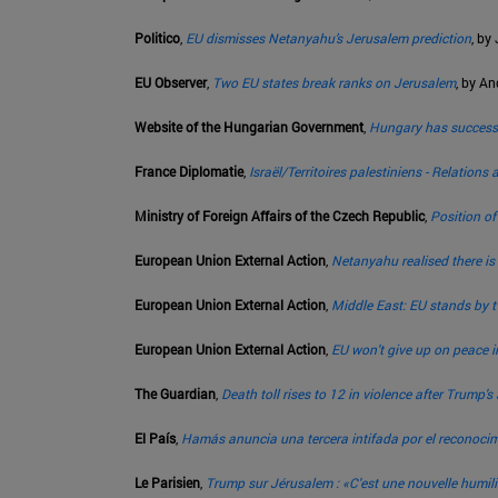
Politico
,
EU dismisses Netanyahu’s Jerusalem prediction
, by
EU Observer
,
Two EU states break ranks on Jerusalem
, by A
Website of the Hungarian Government
,
Hungary has successfu
France Diplomatie
,
Israël/Territoires palestiniens - Relation
Ministry of Foreign Affairs of the Czech Republic
,
Position o
European Union External Action
,
Netanyahu realised there is
European Union External Action
,
Middle East: EU stands by tw
European Union External Action
,
EU won't give up on peace i
The Guardian
,
Death toll rises to 12 in violence after Trump'
El País
,
Hamás anuncia una tercera intifada por el reconocim
Le Parisien
,
Trump sur Jérusalem : «C'est une nouvelle humil