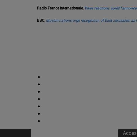
Radio France Internationale
,
Vives réactions après l'annonc
BBC
,
Muslim nations urge recognition of East Jerusalem as P
Acces