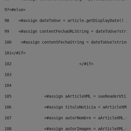
97
<#else> 
98
    <#assign dateToUse = article.getDisplayDate() />
99
    <#assign contentFechaURLString = dateToUse?strin
100
    <#assign contentFechaString = dateToUse?string[
101
</#if> 
102
				</#if>		 
103
104
105
    		 <#assign aArticleXML = saxReaderU
106
    		 <#assign tituloNoticia = aArticle
107
    		 <#assign autorNombre = aArticleXM
108
    		 <#assign autorImagen = aArticleXM