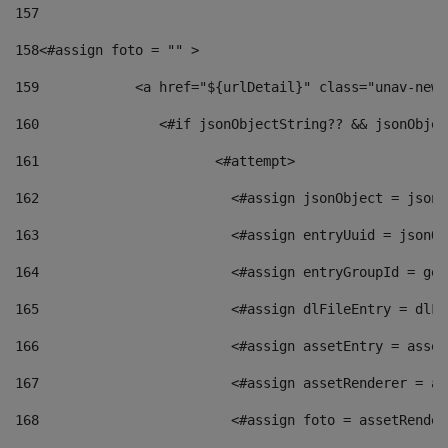
157
158
<#assign foto = "" > 
159
            <a href="${urlDetail}" class="unav-news
160
    		  <#if jsonObjectString?? && jsonObj
161
    		         <#attempt> 
162
                        <#assign jsonObject = jsonO
163
                        <#assign entryUuid = jsonOb
164
                        <#assign entryGroupId = get
165
                        <#assign dlFileEntry = dlFi
166
                        <#assign assetEntry = asset
167
                        <#assign assetRenderer = as
168
                        <#assign foto = assetRender