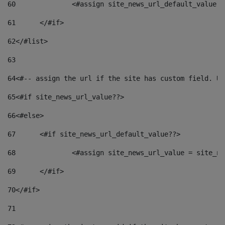
60
		<#assign site_news_url_default_value 
61
	</#if> 
62
</#list> 
63
64
<#-- assign the url if the site has custom field. Us
65
<#if site_news_url_value??> 
66
<#else> 
67
	<#if site_news_url_default_value??> 
68
		<#assign site_news_url_value = site_n
69
	</#if> 
70
</#if> 
71