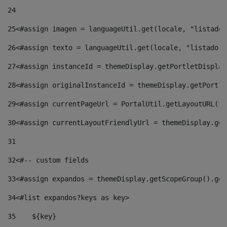
24
25
<#assign imagen = languageUtil.get(locale, "listado.
26
<#assign texto = languageUtil.get(locale, "listado.n
27
<#assign instanceId = themeDisplay.getPortletDisplay
28
<#assign originalInstanceId = themeDisplay.getPortle
29
<#assign currentPageUrl = PortalUtil.getLayoutURL(th
30
<#assign currentLayoutFriendlyUrl = themeDisplay.get
31
32
<#-- custom fields  
33
<#assign expandos = themeDisplay.getScopeGroup().get
34
<#list expandos?keys as key> 
35
    ${key} 