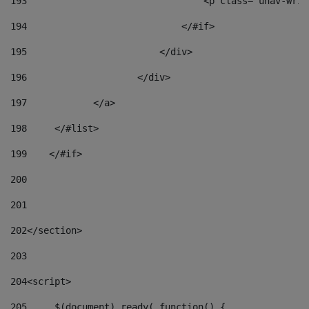
193
                                <p class="unav-writ
194
                            </#if> 
195
                        </div> 
196
                    </div> 
197
            </a> 
198
    	</#list> 
199
    </#if> 
200
201
202
</section> 
203
204
<script> 
205
	$(document).ready( function() { 