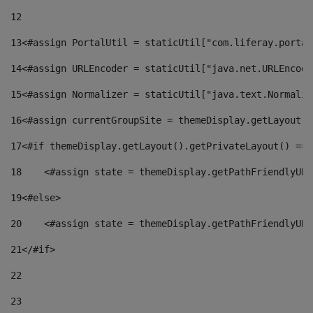
12
13
<#assign PortalUtil = staticUtil["com.liferay.portal
14
<#assign URLEncoder = staticUtil["java.net.URLEncode
15
<#assign Normalizer = staticUtil["java.text.Normaliz
16
<#assign currentGroupSite = themeDisplay.getLayout()
17
<#if themeDisplay.getLayout().getPrivateLayout() == 
18
    <#assign state = themeDisplay.getPathFriendlyURL
19
<#else> 
20
    <#assign state = themeDisplay.getPathFriendlyURL
21
</#if> 
22
23