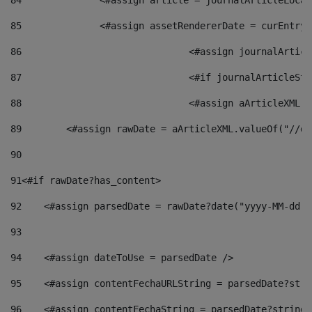
85
    		<#assign assetRendererDate = curEnt
86
				<#assign journalArt
87
88
				<#assign aArticleXM
89
        <#assign rawDate = aArticleXML.valueOf("//dy
90
91
<#if rawDate?has_content> 
92
    <#assign parsedDate = rawDate?date("yyyy-MM-dd")
93
94
    <#assign dateToUse = parsedDate /> 
95
    <#assign contentFechaURLString = parsedDate?stri
96
    <#assign contentFechaString = parsedDate?string[