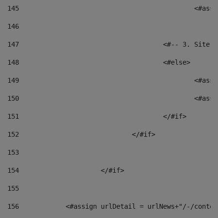
145
						<
146
147
					<#-- 3. S
148
					<#else> 
149
						
150
						<
151
					</#if> 
152
				</#if> 
153
154
			</#if> 
155
156
            <#assign urlDetail = urlNews+"/-/conten