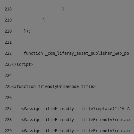
218
			} 
219
		} 
220
	}); 
221
222
	function _com_liferay_asset_publisher_web_por
223
</script> 
224
225
<#function friendlyUrlDecode title> 
226
227
    <#assign titleFriendly = title?replace("[^A-Za-
228
    <#assign titleFriendly = titleFriendly?replace(
229
    <#assign titleFriendly = titleFriendly?replace(