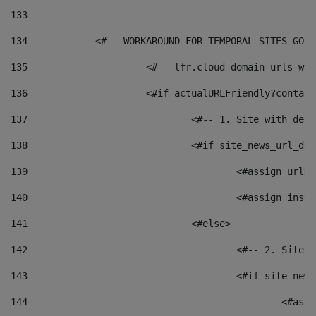
133
134
            <#-- WORKAROUND FOR TEMPORAL SITES GO L
135
			<#-- lfr.cloud domain urls w
136
			<#if actualURLFriendly?contai
137
				<#-- 1. Site with 
138
				<#if site_news_url_
139
					<#assign u
140
					<#assign i
141
				<#else> 
142
					<#-- 2. S
143
					<#if site_
144
						<