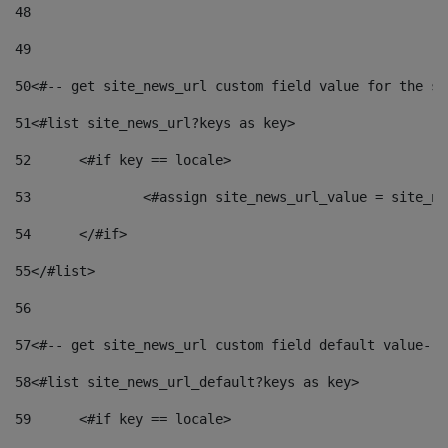
48
49
50
<#-- get site_news_url custom field value for the si
51
<#list site_news_url?keys as key> 
52
	<#if key == locale> 
53
		<#assign site_news_url_value = site_n
54
	</#if> 
55
</#list> 
56
57
<#-- get site_news_url custom field default value-->
58
<#list site_news_url_default?keys as key> 
59
	<#if key == locale> 