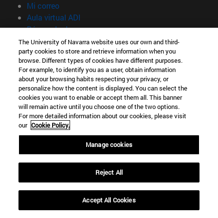
(abre en nueva ventana)
Mi correo
(abre en nueva ventana)
Aula virtual ADI
(abre en nueva ventana)
Búsqueda de personas
(abre en nueva ventana)
Trabaja con nosotros
The University of Navarra website uses our own and third-
party cookies to store and retrieve information when you
Información
browse. Different types of cookies have different purposes.
For example, to identify you as a user, obtain information
TFNO +34 948 42 56 00
about your browsing habits respecting your privacy, or
¿QUÉ GRADO TE INTERESA?
personalize how the content is displayed. You can select the
¿QUÉ MÁSTER TE INTERESA?
cookies you want to enable or accept them all. This banner
© Universidad de Navarra
will remain active until you choose one of the two options.
For more detailed information about our cookies, please visit
our
Cookie Policy.
Información legal
Accesibilidad
Manage cookies
Configuración de cookies
Localizador de campus
Reject All
Accept All Cookies