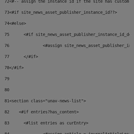
72
<#-- assign the instance id if the site has custom f
73
<#if site_news_asset_publisher_instance_id??> 
74
<#else> 
75
	<#if site_news_asset_publisher_instance_id_de
76
		<#assign site_news_asset_publisher_i
77
	</#if> 
78
</#if> 
79
80
81
<section class="unav-news-list"> 
82
    <#if entries?has_content> 
83
    	<#list entries as curEntry> 
84
    		<#assign article = journalArticleL