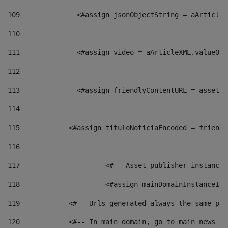
109
    		 <#assign jsonObjectString = aArti
110
111
    		 <#assign video = aArticleXML.valu
112
113
    		 <#assign friendlyContentURL = as
114
115
            <#assign tituloNoticiaEncoded = friendl
116
117
 			<#-- Asset publisher instanc
118
 			<#assign mainDomainInstanceI
119
            <#-- Urls generated always the same pag
120
            <#-- In main domain, go to main news pa