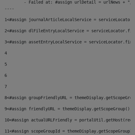
	- Failed at: #assign urlDetail = urlNews + "/-/con...  [in template "10136#10174#153676729" at line 156, column 13]

----
1
<#assign journalArticleLocalService = serviceLocator.
2
<#assign dlFileEntryLocalService = serviceLocator.fin
3
<#assign assetEntryLocalService = serviceLocator.find
4
5
6
7
8
<#assign groupFriendlyURL = themeDisplay.getScopeGrou
9
<#assign friendlyURL = themeDisplay.getScopeGroup().g
10
<#assign actualURLFriendly = portalUtil.getHost(requ
11
<#assign scopeGroupId = themeDisplay.getScopeGroupId