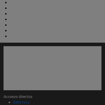
Accesos directos
(abre en nueva ventana)
Biblioteca