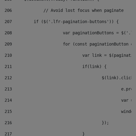
206
		// Avoid lost focus when paginate 
207
	    if ($('.lfr-pagination-buttons')) { 
208
			var paginationButtons = $('.
209
			for (const paginationButton 
210
				var link = $(paginat
211
				if(link) { 
212
					$(link).cli
213
						e
214
						v
215
						
216
					}); 
217
				} 