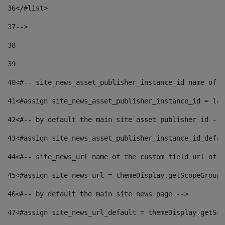
36
</#list> 
37
--> 
38
39
40
<#-- site_news_asset_publisher_instance_id name of t
41
<#assign site_news_asset_publisher_instance_id = lay
42
<#-- by default the main site asset publisher id -->
43
<#assign site_news_asset_publisher_instance_id_defau
44
<#-- site_news_url name of the custom field url of t
45
<#assign site_news_url = themeDisplay.getScopeGroup(
46
<#-- by default the main site news page --> 
47
<#assign site_news_url_default = themeDisplay.getSco