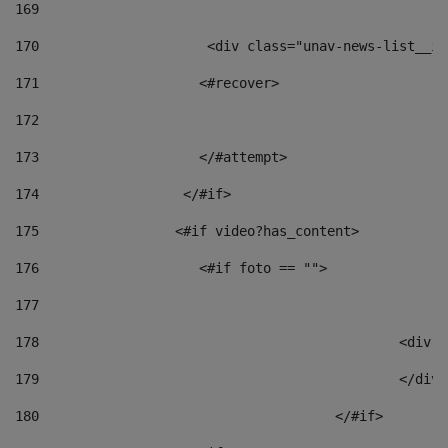
169
170
            	        <div class="unav-news-
171
                    <#recover> 
172
173
                    </#attempt> 
174
                  </#if>     
175
                 <#if video?has_content> 
176
                    <#if foto == "">  
177
178
						
179
						</
180
					</#if> 