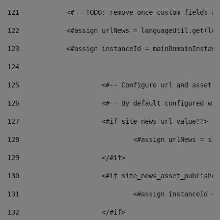
121
            <#-- TODO: remove once custom fields ar
122
            <#assign urlNews = languageUtil.get(loc
123
            <#assign instanceId = mainDomainInstanc
124
125
 			<#-- Configure url and asse
126
 			<#-- By default configured
127
			<#if site_news_url_value??> 
128
129
			</#if> 
130
			<#if site_news_asset_publishe
131
132
			</#if> 