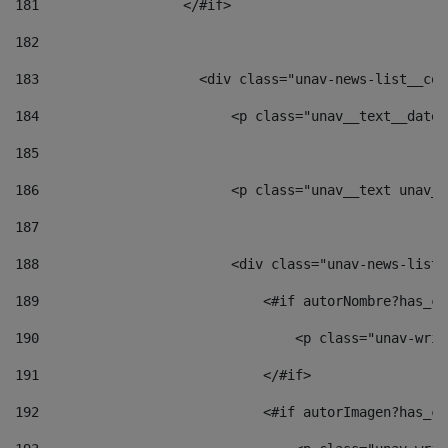
181
                  </#if> 
182
183
                    <div class="unav-news-list__con
184
                        <p class="unav__text__date"
185
186
                        <p class="unav__text unav__
187
188
                        <div class="unav-news-list_
189
                            <#if autorNombre?has_co
190
                                <p class="unav-writ
191
                            </#if> 
192
                            <#if autorImagen?has_co