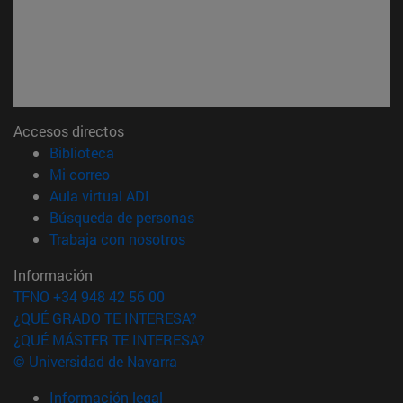
Accesos directos
(abre en nueva ventana)
Biblioteca
(abre en nueva ventana)
Mi correo
(abre en nueva ventana)
Aula virtual ADI
(abre en nueva ventana)
Búsqueda de personas
(abre en nueva ventana)
Trabaja con nosotros
Información
TFNO +34 948 42 56 00
¿QUÉ GRADO TE INTERESA?
¿QUÉ MÁSTER TE INTERESA?
© Universidad de Navarra
Información legal