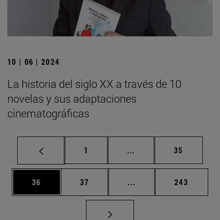
10 | 06 | 2024
La historia del siglo XX a través de 10
novelas y sus adaptaciones
cinematográficas
Página
Páginas intermedias Us
Página
1
...
35
Página
Página
Páginas intermedias U
Página
36
37
...
243