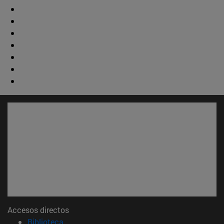
Accesos directos
(abre en nueva ventana)
Biblioteca