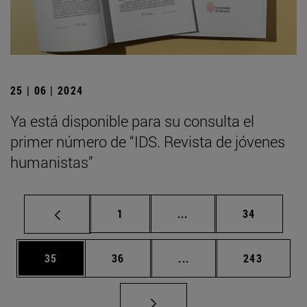
25 | 06 | 2024
Ya está disponible para su consulta el
primer número de “IDS. Revista de jóvenes
humanistas”
Página
Páginas intermedias Us
Página
1
...
34
Página
Página
Páginas intermedias U
Página
35
36
...
243