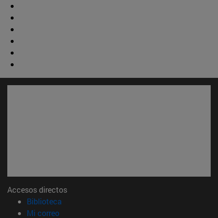
Accesos directos
(abre en nueva ventana)
Biblioteca
(abre en nueva ventana)
Mi correo