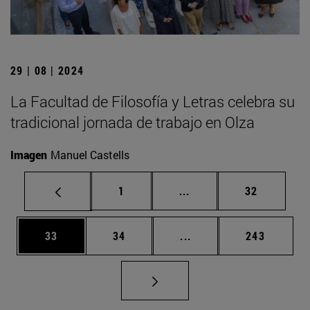
29 | 08 | 2024
La Facultad de Filosofía y Letras celebra su
tradicional jornada de trabajo en Olza
Imagen
Manuel Castells
Página
Páginas intermedias Us
Página
1
...
32
Página
Página
Páginas intermedias U
Página
33
34
...
243