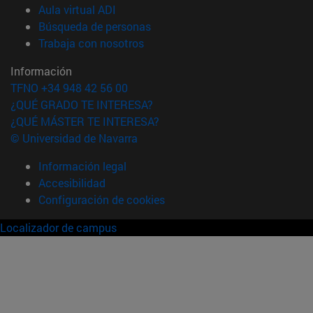
(abre en nueva ventana)
Aula virtual ADI
(abre en nueva ventana)
Búsqueda de personas
(abre en nueva ventana)
Trabaja con nosotros
Información
TFNO +34 948 42 56 00
¿QUÉ GRADO TE INTERESA?
¿QUÉ MÁSTER TE INTERESA?
© Universidad de Navarra
Información legal
Accesibilidad
Configuración de cookies
Localizador de campus