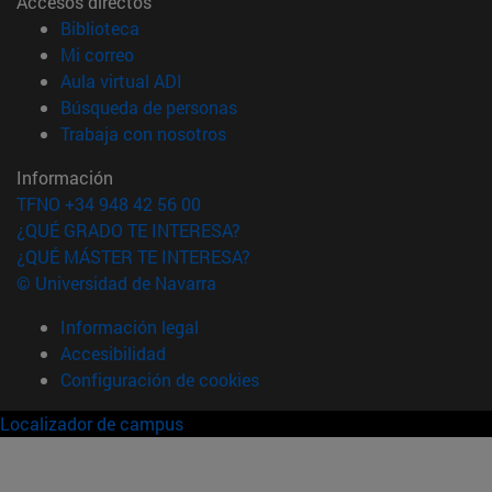
Accesos directos
(abre en nueva ventana)
Biblioteca
(abre en nueva ventana)
Mi correo
(abre en nueva ventana)
Aula virtual ADI
(abre en nueva ventana)
Búsqueda de personas
(abre en nueva ventana)
Trabaja con nosotros
Información
TFNO +34 948 42 56 00
¿QUÉ GRADO TE INTERESA?
¿QUÉ MÁSTER TE INTERESA?
© Universidad de Navarra
Información legal
Accesibilidad
Configuración de cookies
Localizador de campus