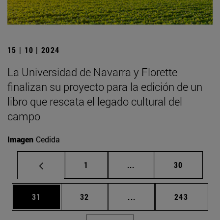
15 | 10 | 2024
La Universidad de Navarra y Florette
finalizan su proyecto para la edición de un
libro que rescata el legado cultural del
campo
Imagen
Cedida
Página
Páginas intermedias Us
Página
1
...
30
Página
Página
Páginas intermedias U
Página
31
32
...
243