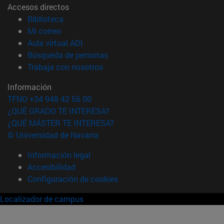
Accesos directos
(abre en nueva ventana)
Biblioteca
(abre en nueva ventana)
Mi correo
(abre en nueva ventana)
Aula virtual ADI
(abre en nueva ventana)
Búsqueda de personas
(abre en nueva ventana)
Trabaja con nosotros
Información
TFNO +34 948 42 56 00
¿QUÉ GRADO TE INTERESA?
¿QUÉ MÁSTER TE INTERESA?
© Universidad de Navarra
Información legal
Accesibilidad
Configuración de cookies
Localizador de campus