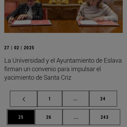
27 | 02 | 2025
La Universidad y el Ayuntamiento de Eslava
firman un convenio para impulsar el
yacimiento de Santa Criz
Página
Páginas intermedias Us
Página
1
...
24
Página
Página
Páginas intermedias U
Página
25
26
...
243