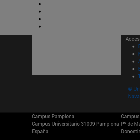
Acces
© Uni
Nava
Campus Pamplona
Campus 
Campus Universitario 31009 Pamplona
Pº de M
España
Donosti