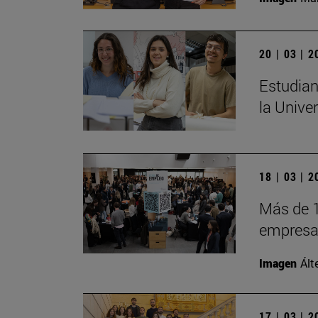
20 | 03 | 
Estudian
la Unive
18 | 03 | 
Más de 1
empresas
Imagen
Ált
17 | 03 | 