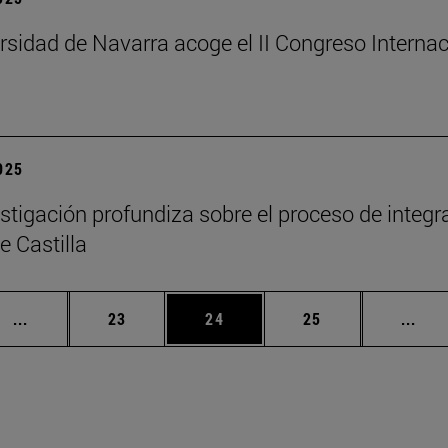
rsidad de Navarra acoge el II Congreso Intern
2025
stigación profundiza sobre el proceso de integra
e Castilla
Páginas intermedias Use TAB para desplazarse.
Página
Página
Página
Pági
...
23
24
25
...