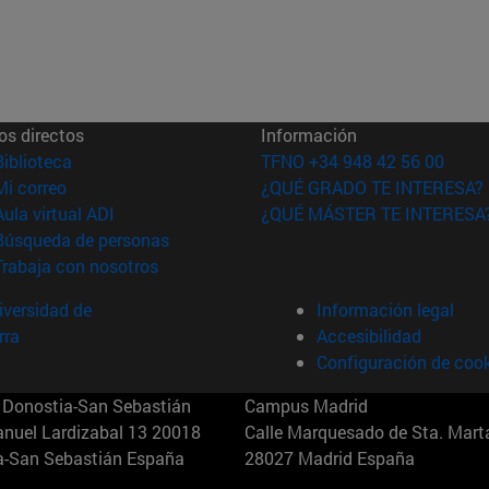
os directos
Información
(abre en nueva ventana)
Biblioteca
TFNO +34 948 42 56 00
(abre en nueva ventana)
Mi correo
¿QUÉ GRADO TE INTERESA?
(abre en nueva ventana)
Aula virtual ADI
¿QUÉ MÁSTER TE INTERESA
(abre en nueva ventana)
Búsqueda de personas
(abre en nueva ventana)
Trabaja con nosotros
versidad de
Información legal
rra
Accesibilidad
Configuración de coo
Donostia-San Sebastián
Campus Madrid
anuel Lardizabal 13 20018
Calle Marquesado de Sta. Marta
a-San Sebastián España
28027 Madrid España