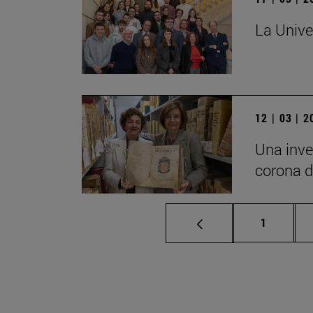
La Unive
12 | 03 | 
Una inve
corona d
Página
1