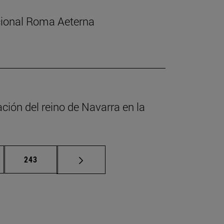
acional Roma Aeterna
ción del reino de Navarra en la
nas intermedias Use TAB para desplazarse.
Página
243