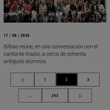
17 | 06 | 2026
Bilbao reúne, en una conversación con el
cantante Inazio, a cerca de ochenta
antiguos alumnos
Página
Página
Página
1
2
3
Páginas intermedias Use TAB para desplaz
Página
...
243