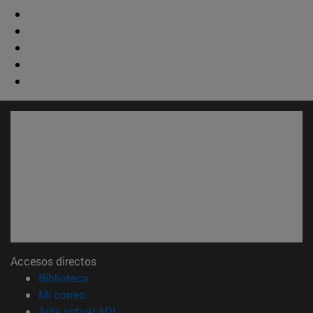
Accesos directos
(abre en nueva ventana)
Biblioteca
(abre en nueva ventana)
Mi correo
(abre en nueva ventana)
Aula virtual ADI