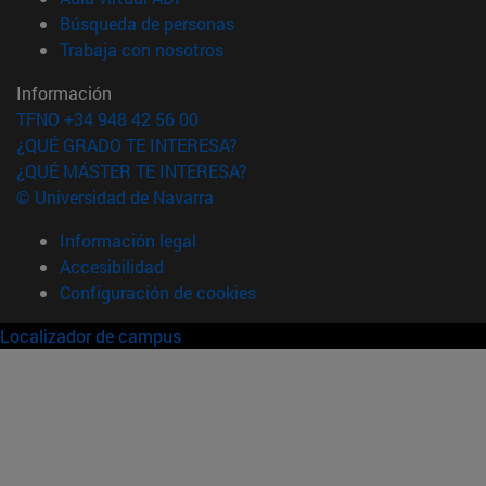
(abre en nueva ventana)
Búsqueda de personas
(abre en nueva ventana)
Trabaja con nosotros
Información
TFNO +34 948 42 56 00
¿QUÉ GRADO TE INTERESA?
¿QUÉ MÁSTER TE INTERESA?
© Universidad de Navarra
Información legal
Accesibilidad
Configuración de cookies
Localizador de campus