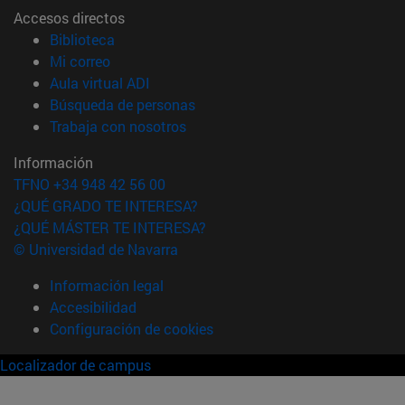
Accesos directos
(abre en nueva ventana)
Biblioteca
(abre en nueva ventana)
Mi correo
(abre en nueva ventana)
Aula virtual ADI
(abre en nueva ventana)
Búsqueda de personas
(abre en nueva ventana)
Trabaja con nosotros
Información
TFNO +34 948 42 56 00
¿QUÉ GRADO TE INTERESA?
¿QUÉ MÁSTER TE INTERESA?
© Universidad de Navarra
Información legal
Accesibilidad
Configuración de cookies
Localizador de campus