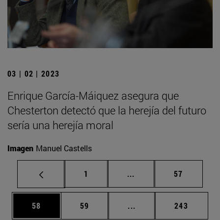
03 | 02 | 2023
Enrique García-Máiquez asegura que
Chesterton detectó que la herejía del futuro
sería una herejía moral
Imagen
Manuel Castells
Página
Páginas intermedias Us
Página
1
...
57
Página
Página
Páginas intermedias U
Página
58
59
...
243