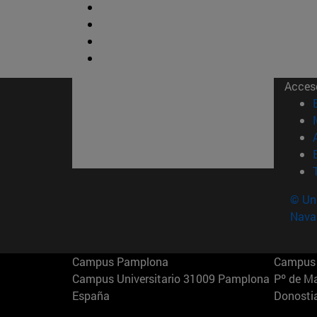
Acces
© Uni
Nava
Campus Pamplona
Campus 
Campus Universitario 31009 Pamplona
Pº de M
España
Donosti