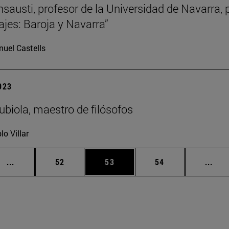
nsausti, profesor de la Universidad de Navarra, 
ajes: Baroja y Navarra”
uel Castells
2023
biola, maestro de filósofos
lo Villar
Páginas intermedias Use TAB para desplazarse.
Página
Página
Página
Pági
...
52
53
54
...