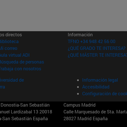
os directos
Información
(abre en nueva ventana)
Biblioteca
TFNO +34 948 42 56 00
(abre en nueva ventana)
Mi correo
¿QUÉ GRADO TE INTERESA?
(abre en nueva ventana)
Aula virtual ADI
¿QUÉ MÁSTER TE INTERESA
(abre en nueva ventana)
Búsqueda de personas
(abre en nueva ventana)
Trabaja con nosotros
versidad de
Información legal
rra
Accesibilidad
Configuración de coo
Donostia-San Sebastián
Campus Madrid
anuel Lardizabal 13 20018
Calle Marquesado de Sta. Marta
a-San Sebastián España
28027 Madrid España