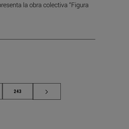
presenta la obra colectiva “Figura
nas intermedias Use TAB para desplazarse.
Página
243