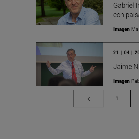
Gabriel I
con pais
Imagen
Man
21 | 04 | 
Jaime Nu
Imagen
Pab
Página
1