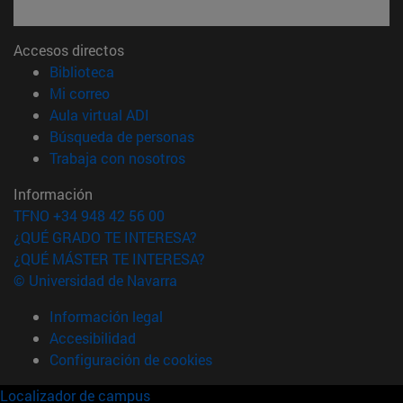
Accesos directos
(abre en nueva ventana)
Biblioteca
(abre en nueva ventana)
Mi correo
(abre en nueva ventana)
Aula virtual ADI
(abre en nueva ventana)
Búsqueda de personas
(abre en nueva ventana)
Trabaja con nosotros
Información
TFNO +34 948 42 56 00
¿QUÉ GRADO TE INTERESA?
¿QUÉ MÁSTER TE INTERESA?
© Universidad de Navarra
Información legal
Accesibilidad
Configuración de cookies
Localizador de campus