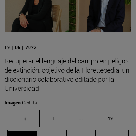
19 | 06 | 2023
Recuperar el lenguaje del campo en peligro
de extinción, objetivo de la Florettepedia, un
diccionario colaborativo editado por la
Universidad
Imagen
Cedida
Página
Páginas intermedias Us
Página
1
...
49