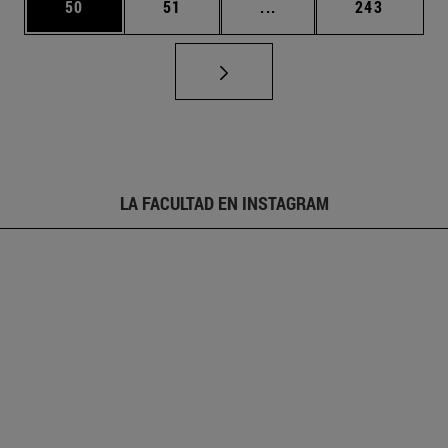
Página
Página
Páginas intermedias U
Página
50
51
...
243
LA FACULTAD EN INSTAGRAM