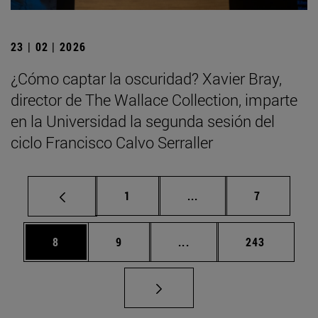
23 | 02 | 2026
¿Cómo captar la oscuridad? Xavier Bray,
director de The Wallace Collection, imparte
en la Universidad la segunda sesión del
ciclo Francisco Calvo Serraller
Página
Páginas intermedias U
Página
1
...
7
Página
Página
Páginas intermedias Use
Página
8
9
...
243