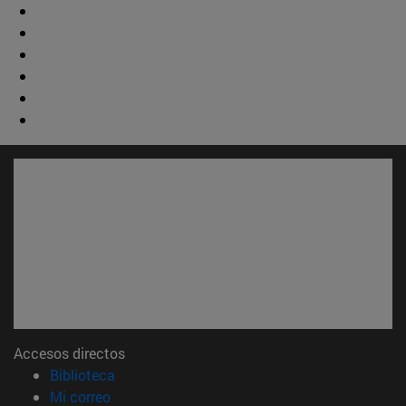
Accesos directos
(abre en nueva ventana)
Biblioteca
(abre en nueva ventana)
Mi correo