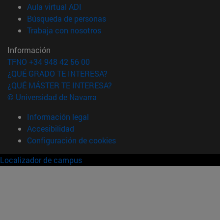
(abre en nueva ventana)
Aula virtual ADI
(abre en nueva ventana)
Búsqueda de personas
(abre en nueva ventana)
Trabaja con nosotros
Información
TFNO +34 948 42 56 00
¿QUÉ GRADO TE INTERESA?
¿QUÉ MÁSTER TE INTERESA?
© Universidad de Navarra
Información legal
Accesibilidad
Configuración de cookies
Localizador de campus