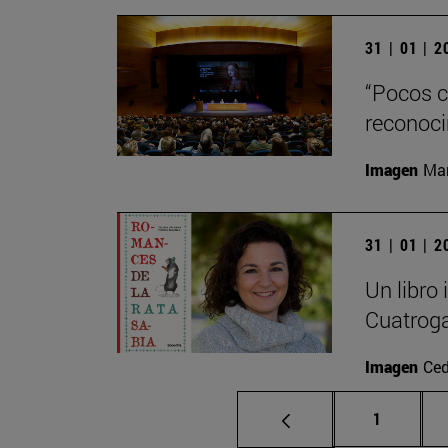
31 | 01 | 
“Pocos cr
reconoci
Imagen
Man
31 | 01 | 
Un libro
Cuatrog
Imagen
Ced
Página
1