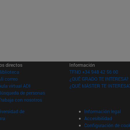
os directos
Información
(abre en nueva ventana)
Biblioteca
TFNO +34 948 42 56 00
(abre en nueva ventana)
Mi correo
¿QUÉ GRADO TE INTERESA?
(abre en nueva ventana)
Aula virtual ADI
¿QUÉ MÁSTER TE INTERESA
(abre en nueva ventana)
Búsqueda de personas
(abre en nueva ventana)
Trabaja con nosotros
versidad de
Información legal
rra
Accesibilidad
Configuración de coo