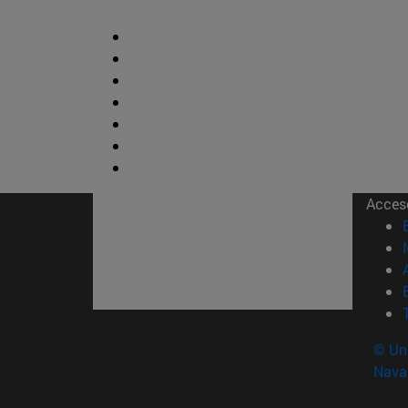
Acces
© Uni
Nava