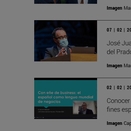
Imagen
Man
07 | 02 | 
José Jua
del Prad
Imagen
Man
02 | 02 | 
Conocer 
fines es
Imagen
Cap