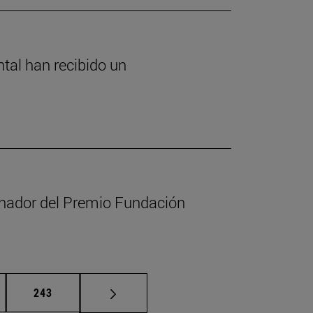
ntal han recibido un
anador del Premio Fundación
nas intermedias Use TAB para desplazarse.
Página
243