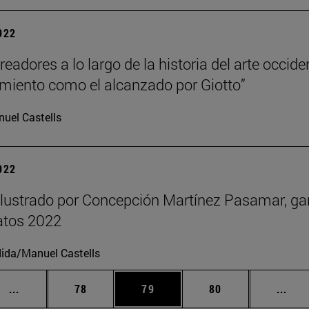
2022
eadores a lo largo de la historia del arte occide
miento como el alcanzado por Giotto”
uel Castells
2022
 ilustrado por Concepción Martínez Pasamar, g
atos 2022
ida/Manuel Castells
Páginas intermedias Use TAB para desplazarse.
Página
Página
Página
Pági
...
78
79
80
...