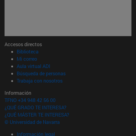
Accesos directos
(abre en nueva ventana)
Biblioteca
(abre en nueva ventana)
Mi correo
(abre en nueva ventana)
Aula virtual ADI
(abre en nueva ventana)
Búsqueda de personas
(abre en nueva ventana)
Trabaja con nosotros
Información
TFNO +34 948 42 56 00
¿QUÉ GRADO TE INTERESA?
¿QUÉ MÁSTER TE INTERESA?
© Universidad de Navarra
Información legal